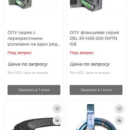
Ролики и колёса
Магниты удерживающие
ОПУ серия с
ОПУ фланцевая серия
перекрестными
ZBL-30-1455-200-1SPTN
Конвейерные компоненты
роликами на один ряд
ISB
ZR1.30.1140.400-1SPPN
Под запрос
Под запрос
Компоненты линейного движения
ISB
Цена по запросу
Цена по запросу
Алюминиевые профили
Без НДС:
Без НДС:
Цена по запросу
Цена по запросу
Вакуумные компоненты
Заказать в 1 клик
Заказать в 1 клик
Станочные приспособления