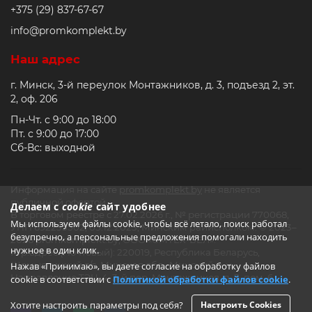
+375 (29) 837-67-67
info@promkomplekt.by
Наш адрес
г. Минск, 3-й переулок Монтажников, д. 3, подъезд 2, эт.
2, оф. 206
Пн-Чт. с 9:00 до 18:00
Пт. с 9:00 до 17:00
Сб-Вс: выходной
Информация на сайте
promkomplekt.by
не является
публичной офертой.
Делаем с
cookie
сайт удобнее
В торговом реестре с 27.02.2026 г., № регистрации 770068,
Мы используем файлы cookie, чтобы всё летало, поиск работал
УНП 692235502, 05.12.2023, Минским райисполком. © 2023–
безупречно, а персональные предложения помогали находить
2026 promkomplekt.by, ООО «СМТЕХ-БЕЛ».
нужное в один клик.
Юр.адрес (Почтовый): 220019, Республика Беларусь,
Щомыслицкий с/с, Минская обл., Минский р-н,
Нажав «Принимаю», вы даете согласие на обработку файлов
Направление ТЭЦ-4, 3-й пер. Монтажников, д. 3, пом. 6
cookie в соответствии с
Политикой обработки файлов cookie
.
Хотите настроить параметры под себя?
Настроить Cookies