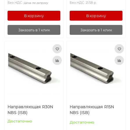
Без НДС:
Без НДС: 21.58 р.
Цена по запросу
Ролики и колёса
В корзину
В корзину
Магниты удерживающие
Заказать в 1 клик
Заказать в 1 клик
Конвейерные компоненты
Компоненты линейного движения
Алюминиевые профили
Вакуумные компоненты
Станочные приспособления
Направляющая R30N
Направляющая R15N
NBS (ISB)
NBS (ISB)
Достаточно
Достаточно