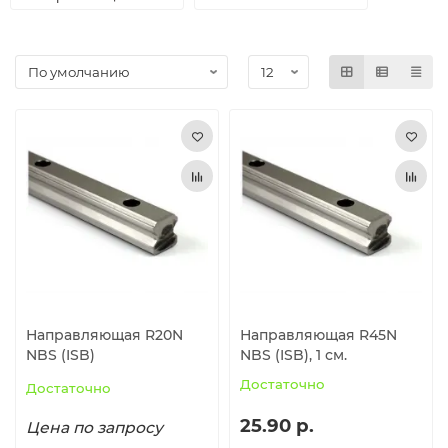
Роликовые подшипники
Профильные направляющие THK
Шарнирные (карданные) соединения
Фиксирующие элементы
Профильные направляющие INA
Механические элементы
Цилиндрические направляющие
Шарниры и муфты, Редукторы
Выравнивающие опоры
Промышленные петли
Замки
Шарнирные, механические фиксаторы и натяжные
Направляющая R20N
Направляющая R45N
замки с крюком
NBS (ISB)
NBS (ISB), 1 см.
Аксессуары для гидравлики
Достаточно
Достаточно
25.90 р.
Цена по запросу
Зажимные соединители для труб