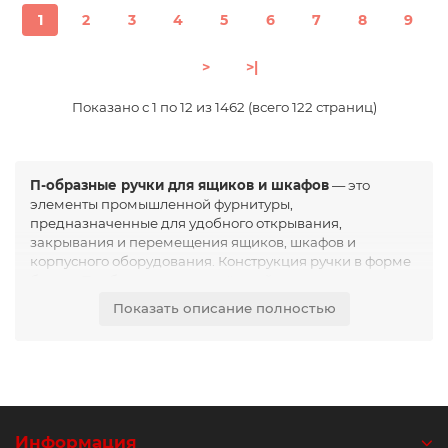
1
2
3
4
5
6
7
8
9
>
>|
Показано с 1 по 12 из 1462 (всего 122 страниц)
П-образные ручки для ящиков и шкафов
— это
элементы промышленной фурнитуры,
предназначенные для удобного открывания,
закрывания и перемещения ящиков, шкафов и
корпусного оборудования. Конструкция ручки в форме
буквы «П» обеспечивает надёжный захват и
устойчивость к высоким эксплуатационным нагрузкам.
Показать описание полностью
Основная функция П-образных ручек заключается в
обеспечении безопасного и комфортного доступа к
внутренним элементам оборудования. Они позволяют
оператору легко открывать дверцы, панели и
выдвижные ящики даже при интенсивной
эксплуатации.
Информация