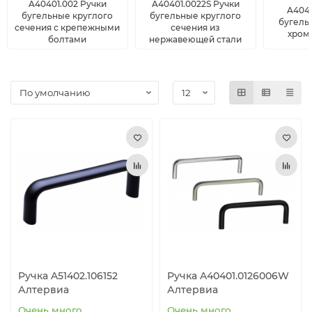
A40401.002 Ручки
A40401.0022S Ручки
A4040
бугельные круглого
бугельные круглого
Роликовые подшипники
Профильные направляющие THK
Шарнирные (карданные) соединения
Фиксирующие элементы
бугель
сечения с крепежными
сечения из
хром
болтами
нержавеющей стали
Профильные направляющие INA
Механические элементы
Цилиндрические направляющие
Шарниры и муфты, Редукторы
Выравнивающие опоры
Промышленные петли
Замки
Шарнирные, механические фиксаторы и натяжные
замки с крюком
Аксессуары для гидравлики
Ручка A51402.106152
Ручка A40401.0126006W
Алтервиа
Алтервиа
Зажимные соединители для труб
Очень много
Очень много