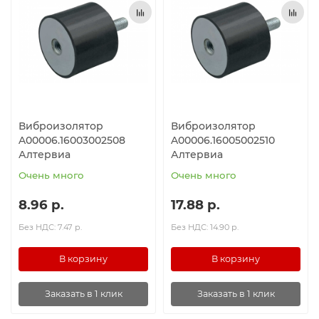
Ролики и колёса
Магниты удерживающие
Конвейерные компоненты
Виброизолятор
Виброизолятор
Компоненты линейного движения
A00006.16003002508
A00006.16005002510
Алтервиа
Алтервиа
Алюминиевые профили
Очень много
Очень много
Вакуумные компоненты
8.96 р.
17.88 р.
Без НДС: 7.47 р.
Без НДС: 14.90 р.
Станочные приспособления
В корзину
В корзину
Заказать в 1 клик
Заказать в 1 клик