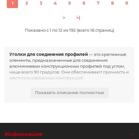
1
2
3
4
5
6
7
8
9
>
>|
Показано с 1 по 12 из 192 (всего 16 страниц)
Уголки для соединения профилей
— это крепежные
элементы, предназначенные для соединения
алюминиевых конструкционных профилей под углом,
чаще всего 90 градусов. Они обеспечивают прочность и
жесткость каркасных конструкций.
Основная функция уголков заключается в фиксации
Показать описание полностью
элементов профиля и усилении узлов соединения. Это
позволяет создавать устойчивые и надежные
конструкции различной сложности.
Уголки широко применяются в системах алюминиевых
профилей, используемых в производственных линиях,
станках, конвейерах, ограждениях, рабочих местах и
автоматизированных системах.
Информация