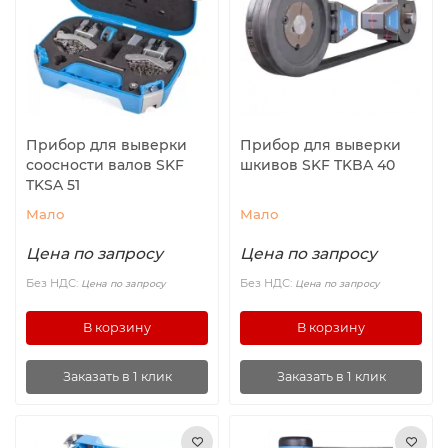
Ролики и колёса
Магниты удерживающие
Конвейерные компоненты
Прибор для выверки
Прибор для выверки
соосности валов SKF
шкивов SKF TKBA 40
Компоненты линейного движения
TKSA 51
Мало
Мало
Алюминиевые профили
Цена по запросу
Цена по запросу
Вакуумные компоненты
Без НДС:
Без НДС:
Цена по запросу
Цена по запросу
В корзину
В корзину
Станочные приспособления
Заказать в 1 клик
Заказать в 1 клик