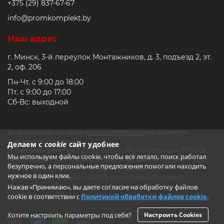
+375 (29) 837-67-67
info@promkomplekt.by
Наш адрес
г. Минск, 3-й переулок Монтажников, д. 3, подъезд 2, эт.
2, оф. 206
Пн-Чт. с 9:00 до 18:00
Пт. с 9:00 до 17:00
Сб-Вс: выходной
Информация на сайте
promkomplekt.by
не является
публичной офертой.
Делаем с
cookie
сайт удобнее
В торговом реестре с 27.02.2026 г., № регистрации 770068,
Мы используем файлы cookie, чтобы всё летало, поиск работал
УНП 692235502, 05.12.2023, Минским райисполком. © 2023–
безупречно, а персональные предложения помогали находить
2026 promkomplekt.by, ООО «СМТЕХ-БЕЛ».
нужное в один клик.
Юр.адрес (Почтовый): 220019, Республика Беларусь,
Щомыслицкий с/с, Минская обл., Минский р-н,
Нажав «Принимаю», вы даете согласие на обработку файлов
Направление ТЭЦ-4, 3-й пер. Монтажников, д. 3, пом. 6
cookie в соответствии с
Политикой обработки файлов cookie
.
Хотите настроить параметры под себя?
Настроить Cookies