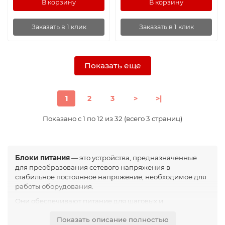
В корзину
В корзину
Заказать в 1 клик
Заказать в 1 клик
Показать еще
1
2
3
>
>|
Показано с 1 по 12 из 32 (всего 3 страниц)
Блоки питания
— это устройства, предназначенные
для преобразования сетевого напряжения в
стабильное постоянное напряжение, необходимое для
работы оборудования.
Они обеспечивают питание для шаговых и
сервоприводов, контроллеров ЧПУ, датчиков,
Показать описание полностью
частотных преобразователей и других компонентов