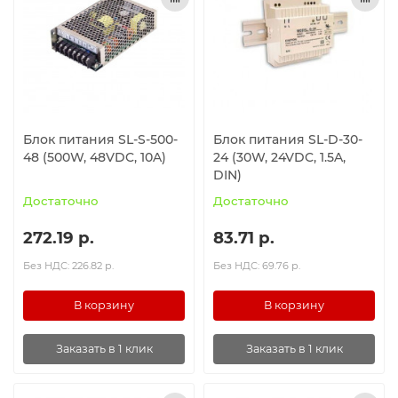
Ролики и колёса
Магниты удерживающие
Конвейерные компоненты
Блок питания SL-S-500-
Блок питания SL-D-30-
48 (500W, 48VDC, 10A)
24 (30W, 24VDC, 1.5A,
Компоненты линейного движения
DIN)
Достаточно
Достаточно
Алюминиевые профили
272.19 р.
83.71 р.
Вакуумные компоненты
Без НДС: 226.82 р.
Без НДС: 69.76 р.
Станочные приспособления
В корзину
В корзину
Заказать в 1 клик
Заказать в 1 клик