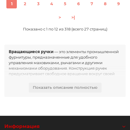
1
2
3
4
5
6
7
8
9
>
>|
Показано с 1 по 12 из 318 (всего 27 страниц)
Вращающиеся ручки
— это элементы промышленной
фурнитуры, предназначенные для удобного
управления маховиками, рычагами и другими
механизмами оборудования. Конструкция ручек
предусматривает свободное вращение вокруг своей
оси, что обеспечивает плавность движения и повышает
комфорт эксплуатации.
Показать описание полностью
Основная функция вращающихся ручек заключается в
передаче усилия при вращении механизмов и
регулировке рабочих параметров оборудования.
Благодаря вращающемуся корпусу рука оператора
остаётся в стабильном положении, что снижает
нагрузку и улучшает контроль над движением.
Информация
Вращающиеся ручки широко применяются в станках,