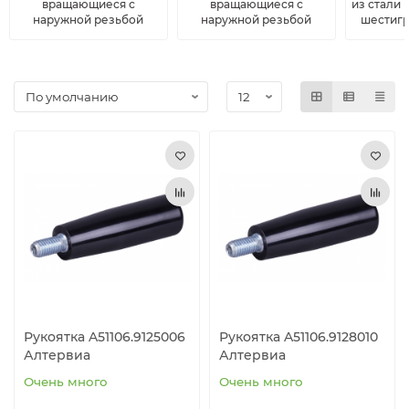
вращающиеся с
вращающиеся с
из стали
наружной резьбой
наружной резьбой
шестиг
Роликовые подшипники
Профильные направляющие THK
Шарнирные (карданные) соединения
Фиксирующие элементы
Профильные направляющие INA
Механические элементы
Цилиндрические направляющие
Шарниры и муфты, Редукторы
Выравнивающие опоры
Промышленные петли
Замки
Шарнирные, механические фиксаторы и натяжные
замки с крюком
Рукоятка A51106.9125006
Рукоятка A51106.9128010
Аксессуары для гидравлики
Алтервиа
Алтервиа
Очень много
Очень много
Зажимные соединители для труб