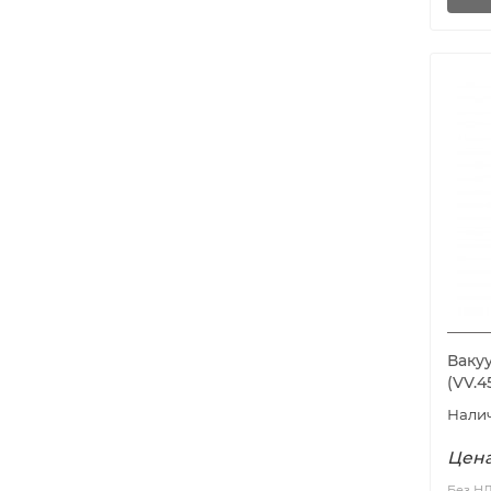
Ваку
(VV.
Цена
Без Н