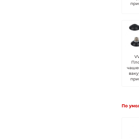
при
VV
Пл
чаше
вак
при
По умо