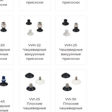
присоски
присоски
оски
-20
VVH-22
VVH-25
идные
Чашевидные
Чашевидные
мные
вакуумные
вакуумные
оски
присоски
присоски
VVI-25
VVI-30
-45
Плоские
Плоские
идные
чашевидные
чашевидные
мные