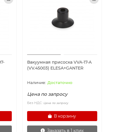
7-
Вакуумная присоска VVA-17-A
(VV.45003) ELESA+GANTER
Достаточно
Цена по запросу
Без НДС:
Цена по запросу
В корзину
Заказать в 1 клик