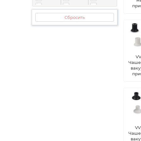
при
12
36
100
15
40
120
Сбросить
17
44
125
18
45
140
VV
Чаше
вак
при
VV
Чаше
вак