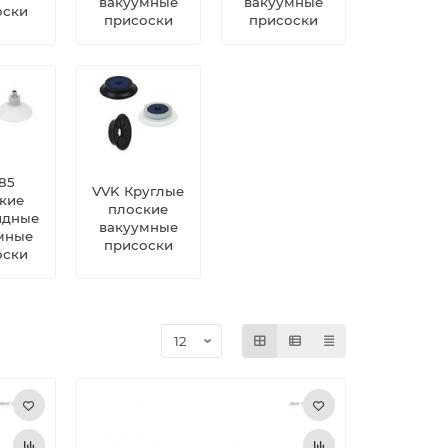
вакуумные
вакуумные
оски
присоски
присоски
-85
VVK Круглые
кие
плоские
идные
вакуумные
мные
присоски
оски