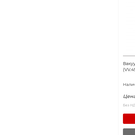
Ваку
(VV.
Цена
Без Н