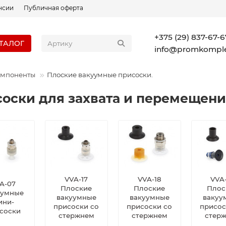
нсии
Публичная оферта
+375 (29) 837-67-6
ТАЛОГ
info@promkomple
омпоненты
Плоские вакуумные присоски.
оски для захвата и перемещен
VVA-17
VVA-18
VVA
A-07
Плоские
Плоские
Плос
уумные
вакуумные
вакуумные
вакуу
ини-
присоски со
присоски со
присос
соски
стержнем
стержнем
стер