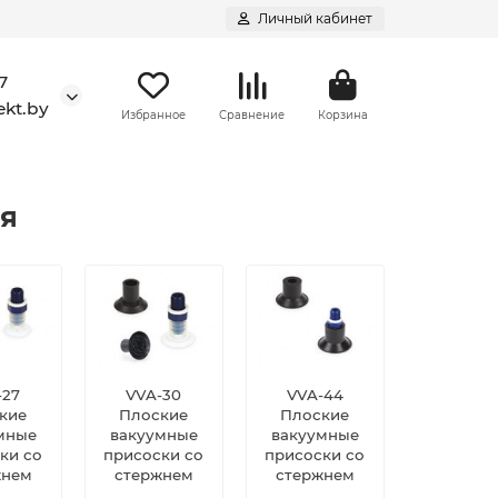
Личный кабинет
7
kt.by
Избранное
Сравнение
Корзина
ия
-27
VVA-30
VVA-44
кие
Плоские
Плоские
мные
вакуумные
вакуумные
ки со
присоски со
присоски со
жнем
стержнем
стержнем