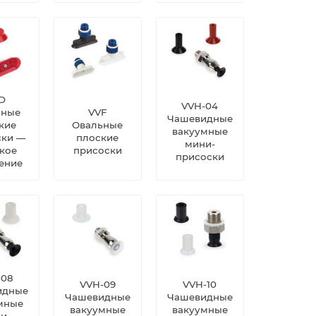
D
VVH-04
ьные
VVF
Чашевидные
кие
Овальные
вакуумные
ски —
плоские
мини-
кое
присоски
присоски
ение
-08
VVH-09
VVH-10
идные
Чашевидные
Чашевидные
мные
вакуумные
вакуумные
и-