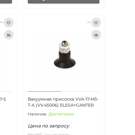
7-S
Вакуумная присоска VVA-17-M5-
T-A (VV.45006) ELESA+GANTER
Достаточно
Цена по запросу
Без НДС:
Цена по запросу