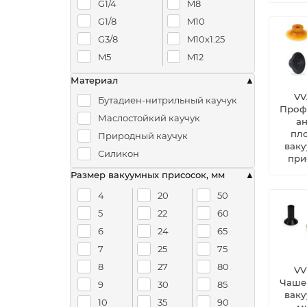
G1/4
M8
G1/8
M10
G3/8
M10x1.25
M5
M12
Материал
VV
Бутадиен-нитрильный каучук
Проф
Маслостойкий каучук
а
пл
Природный каучук
вак
Силикон
при
Размер вакуумных присосок, мм
4
20
50
5
22
60
6
24
65
7
25
75
8
27
80
VV
Чаше
9
30
85
вак
10
35
90
м