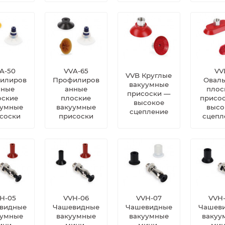
A-50
VVA-65
VV
VVB Круглые
илиров
Профилиров
Овал
вакуумные
нные
анные
плос
присоски —
оские
плоские
присо
высокое
уумные
вакуумные
высо
сцепление
соски
присоски
сцепл
H-05
VVH-06
VVH-07
VVH
видные
Чашевидные
Чашевидные
Чашев
уумные
вакуумные
вакуумные
вакуу
ини-
мини-
мини-
мин