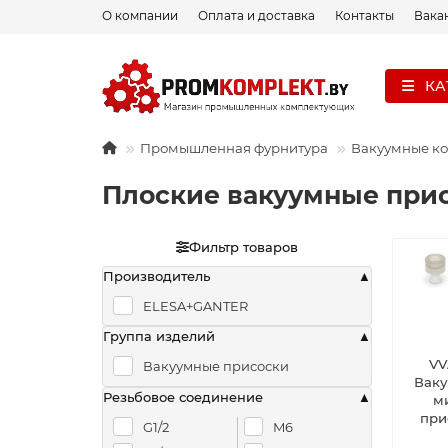
О компании
Оплата и доставка
Контакты
Вака
КА
Промышленная фурнитура
Вакуумные к
Плоские вакуумные прис
Фильтр товаров
Производитель
ELESA+GANTER
Группа изделий
VV
Вакуумные присоски
Вак
Резьбовое соединение
м
при
G1/2
M6