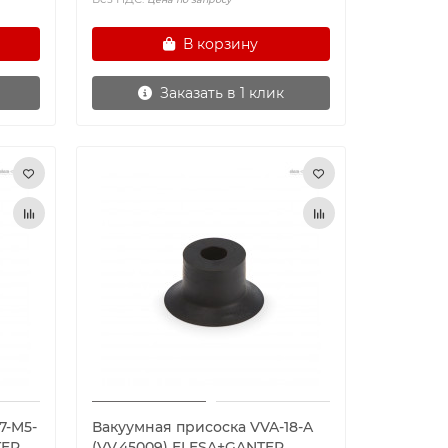
В корзину
Заказать в 1 клик
7-M5-
Вакуумная присоска VVA-18-A
TER
(VV.45009) ELESA+GANTER