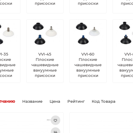
соски
присоски
присоски
прис
I-35
VVI-45
VVI-60
VVI
оские
Плоские
Плоские
Плос
видные
чашевидные
чашевидные
чашев
уумные
вакуумные
вакуумные
вакуу
соски
присоски
присоски
прис
лчанию
Название
Цена
Рейтинг
Код Товара