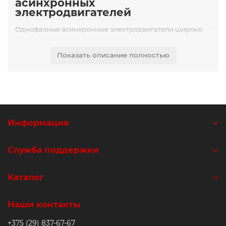
асинхронных
электродвигателей
Однофазные асинхронные электродвигатели широко
применяются в бытовой технике, малых
производственных установках и различных устройствах,
Показать описание полностью
где доступна однофазная сеть питания. Правильный
подбор однофазного электродвигателя, а также
понимание его типов и характеристик, являются
важными аспектами для обеспечения надежной
работы оборудования.
Информация
1. Типы однофазных асинхронных
электродвигателей
Служба поддержки
Существует несколько основных типов однофазных
асинхронных электродвигателей, каждый из которых
имеет свои особенности и применяется в
Каталог
определенных условиях:
Двигатели с пусковой обмоткой (Пусковым
Наши контакты
конденсатором).
Эти двигатели имеют
дополнительную обмотку, которая включается
+375 (29) 837-67-67
только на время пуска. Пусковой конденсатор