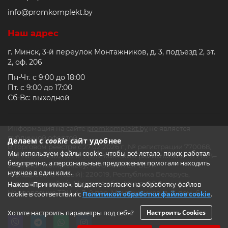
обеспечивает сдвиг фаз, необходимый для
info@promkomplekt.by
создания пускового момента. Такой тип
двигателей часто используется в компрессорах,
Наш адрес
насосах и других устройствах, требующих высокой
пусковой мощности.
г. Минск, 3-й переулок Монтажников, д. 3, подъезд 2, эт.
Двигатели с постоянно включенным
2, оф. 206
конденсатором.
В этих двигателях пусковая
Пн-Чт. с 9:00 до 18:00
обмотка и конденсатор остаются подключенными
Пт. с 9:00 до 17:00
на постоянной основе. Они обеспечивают более
Сб-Вс: выходной
стабильную работу и высокий коэффициент
полезного действия (КПД). Этот тип двигателей
подходит для вентиляторов, кондиционеров и
Информация на сайте
promkomplekt.by
не является
других устройств, работающих при постоянной
публичной офертой.
нагрузке.
Делаем с
cookie
сайт удобнее
В торговом реестре с 27.02.2026 г., № регистрации 770068,
Мы используем файлы cookie, чтобы всё летало, поиск работал
Двигатели с разделенной фазой.
Двигатели с
УНП 692235502, 05.12.2023, Минским райисполком. © 2023–
безупречно, а персональные предложения помогали находить
разделенной фазой используют дополнительную
2026 promkomplekt.by, ООО «СМТЕХ-БЕЛ».
нужное в один клик.
пусковую обмотку, которая включается
Юр.адрес (Почтовый): 220019, Республика Беларусь,
параллельно основной на время пуска. Это самый
Щомыслицкий с/с, Минская обл., Минский р-н,
Нажав «Принимаю», вы даете согласие на обработку файлов
простой и экономичный тип однофазного
Направление ТЭЦ-4, 3-й пер. Монтажников, д. 3, пом. 6
cookie в соответствии с
Политикой обработки файлов cookie
.
двигателя, применяемый в простых бытовых
приборах, таких как стиральные машины и
Хотите настроить параметры под себя?
Настроить Cookies
небольшие насосы.