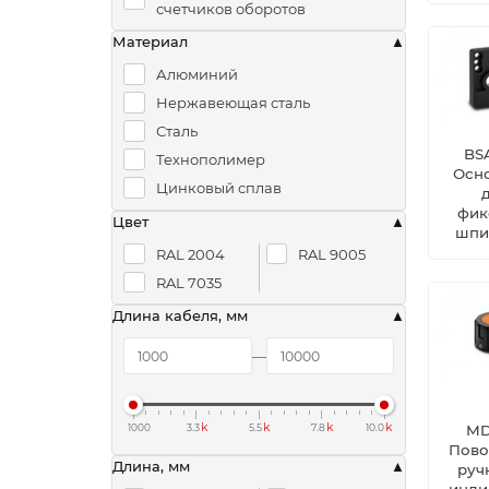
счетчиков оборотов
Материал
Алюминий
Нержавеющая сталь
Сталь
BS
Технополимер
Осн
Цинковый сплав
фик
Цвет
шпи
RAL 2004
RAL 9005
RAL 7035
Длина кабеля, мм
k
k
k
k
MD
1000
3.3
5.5
7.8
10.0
Пово
Длина, мм
руч
инди