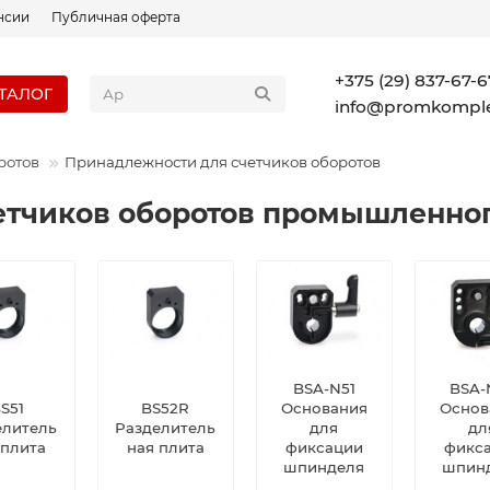
нсии
Публичная оферта
+375 (29) 837-67-6
ТАЛОГ
info@promkomple
ротов
Принадлежности для счетчиков оборотов
етчиков оборотов промышленно
BSA-N51
BSA-
S51
BS52R
Основания
Основ
елитель
Разделитель
для
дл
 плита
ная плита
фиксации
фикс
шпинделя
шпин