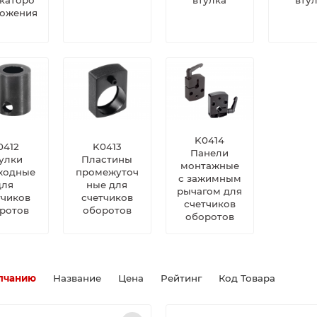
ложения
K0414
0412
K0413
Панели
улки
Пластины
монтажные
ходные
промежуточ
с зажимным
для
ные для
рычагом для
тчиков
счетчиков
счетчиков
ротов
оборотов
оборотов
лчанию
Название
Цена
Рейтинг
Код Товара