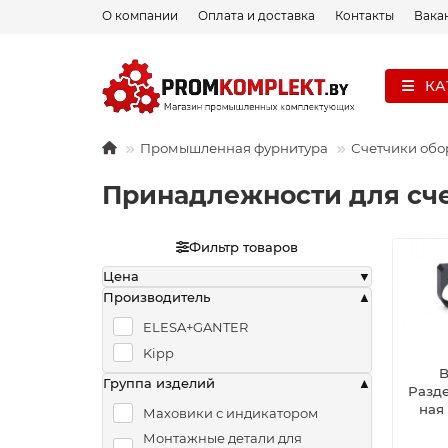
О компании
Оплата и доставка
Контакты
Вака
КА
Промышленная фурнитура
Счетчики обо
Принадлежности для сч
Фильтр товаров
Цена
Производитель
ELESA+GANTER
Kipp
B
Группа изделий
Разд
ная
Маховики с индикатором
Монтажные детали для