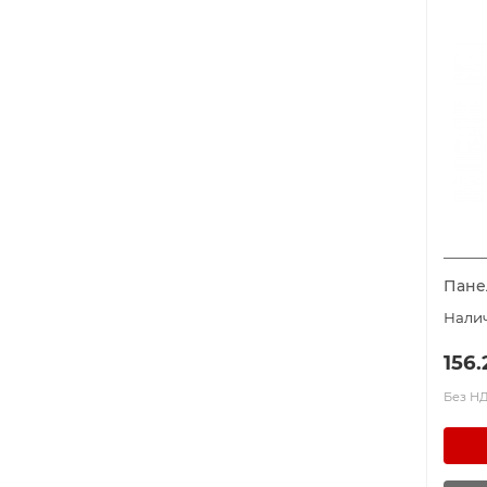
Пане
156.
Без НДС