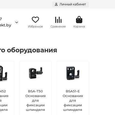
Личный кабинет
7
kt.by
Избранное
Сравнение
Корзина
го оборудования
N52
BSA-T50
BSA51-E
ания
Основания
Основания
я
для
для
ации
фиксации
фиксации
деля
шпинделя
шпинделя