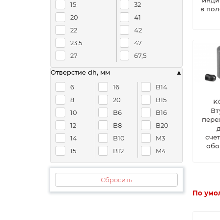
15
32
в по
20
41
22
42
23.5
47
27
67,5
Отверстие dh, мм
6
16
B14
8
20
B15
K
Вт
10
B6
B16
пере
12
B8
B20
сче
14
B10
M3
обо
15
B12
M4
Сбросить
По умо