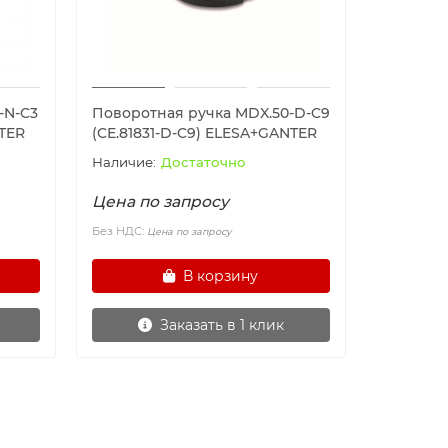
-N-C3
Поворотная ручка MDX.50-D-C9
NTER
(CE.81831-D-C9) ELESA+GANTER
Достаточно
Цена по запросу
Без НДС:
Цена по запросу
В корзину
Заказать в 1 клик