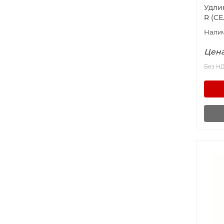
Удли
R (C
Цена
Без Н