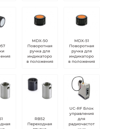
MDX-50
MDX-51
957
Поворотная
Поворотная
ки
ручка для
ручка для
ления
индикаторо
индикаторо
в положения
в положения
UC-RF Блок
управления
51
RB52
для
одная
Переходная
радиочастот
лка
втулка
ных