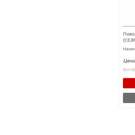
Пово
(CE.8
Цена
Без Н