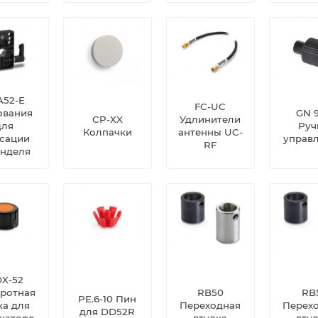
A52-E
FC-UC
ования
GN 
CP-XX
Удлинители
для
Руч
Колпачки
антенны UC-
сации
управ
RF
нделя
X-52
ротная
RB50
RB
PE.6-10 Пин
ка для
Переходная
Перех
для DD52R
каторо
втулка
вту