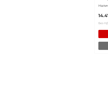
42
125
43
127.5
14.4
44
160
45
200
Без НДС
47
250
48