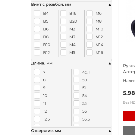
Оцинкованная сталь
Винт с резьбой, мм
Пластик
B4
B16
M6
Прессованный пластик
B5
B20
M8
Сталь
B6
M2
M10
B8
M3
M12
B10
M4
M14
B12
M5
M16
Длина, мм
Рукоя
Алте
7
49,1
8
50
9
51
5.98
10
54
Без НДС
11
55
12
56
12,5
56,5
12,7
57
Отверстие, мм
13
58