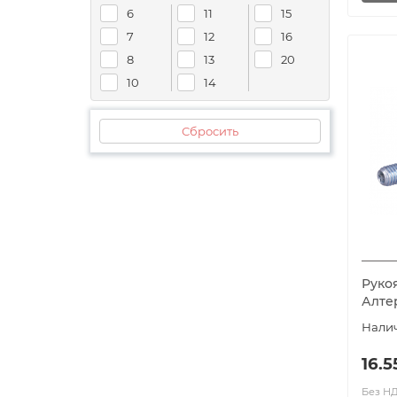
6
11
15
14
60
7
12
16
14,3
61
8
13
20
15
61,4
10
14
15,5
62
15,9
63
Сбросить
16
64
18
65
19
66
19,1
67
20
68.5
21
70
22
71
Рукоя
23
72
Алте
24
72,5
24.5
73
16.5
25
80
26
80,5
Без НДС