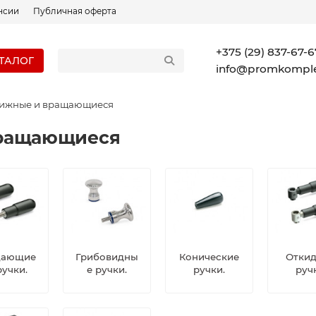
нсии
Публичная оферта
+375 (29) 837-67-6
ТАЛОГ
info@promkomple
вижные и вращающиеся
вращающиеся
щающие
Грибовидны
Конические
Отки
ручки.
е ручки.
ручки.
руч