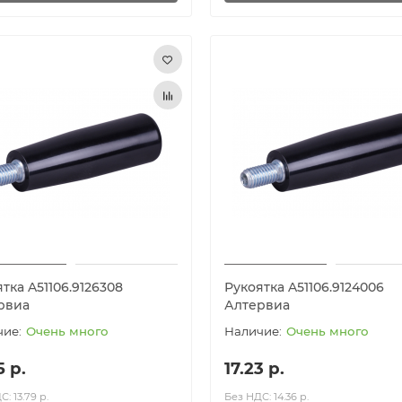
тка A51106.9126308
Рукоятка A51106.9124006
рвиа
Алтервиа
Очень много
Очень много
5 р.
17.23 р.
: 13.79 р.
Без НДС: 14.36 р.