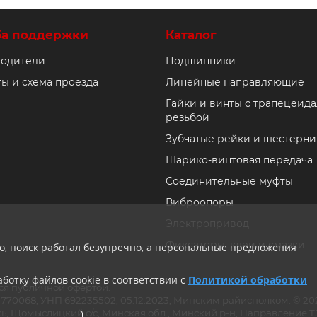
ба поддержки
Каталог
одители
Подшипники
ты и схема проезда
Линейные направляющие
Гайки и винты с трапецеид
резьбой
Зубчатые рейки и шестерни
Шарико-винтовая передача
Соединительные муфты
Виброопоры
Электропривод
Фиксаторы, клеи и смазки
ло, поиск работал безупречно, а персональные предложения
ботку файлов cookie в соответствии с
Политикой обработки
ся публичной офертой.
ии 770068, УНП 692235502, 05.12.2023, Минским райисполком. © 
ь, Щомыслицкий с/с, Минская обл., Минский р-н, Направление ТЭЦ