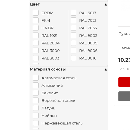
Цвет
EPDM
RAL 6017
FKM
RAL 7021
HNBR
RAL 7035
Руко
RAL 1021
RAL 9002
RAL 2004
RAL 9005
RAL 3000
RAL 9006
RAL 3003
RAL 9016
10.2
RAL 5024
Материал основы
Без НДС
Автоматная сталь
Алюминий
Бакелит
Воронёная сталь
Латунь
Нейлон
Нержавеющая сталь