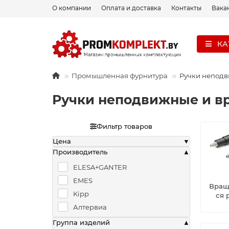
О компании
Оплата и доставка
Контакты
Вака
КА
Промышленная фурнитура
Ручки непод
Ручки неподвижные и 
Фильтр товаров
Цена
Производитель
ELESA+GANTER
EMES
Вра
Kipp
ся 
Алтервиа
Группа изделий