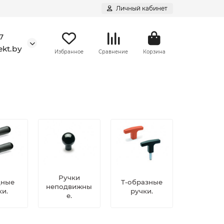
Личный кабинет
7
kt.by
Избранное
Сравнение
Корзина
Ручки
дные
Т-образные
неподвижны
ки.
ручки.
е.