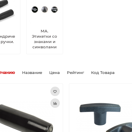
MA.
ндриче
Этикетки со
 ручки.
знаками и
символами
лчанию
Название
Цена
Рейтинг
Код Товара