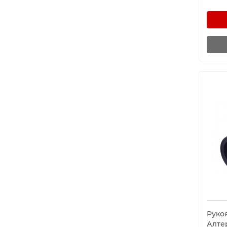
26,5
82
27
82,5
28
85
28,5
87
29
88
30
90
31
91
32
94
33
95.5
34
97
35
100
36
102
37
105
38
105.5
39
107
40
118
Рукоя
41
120
Алте