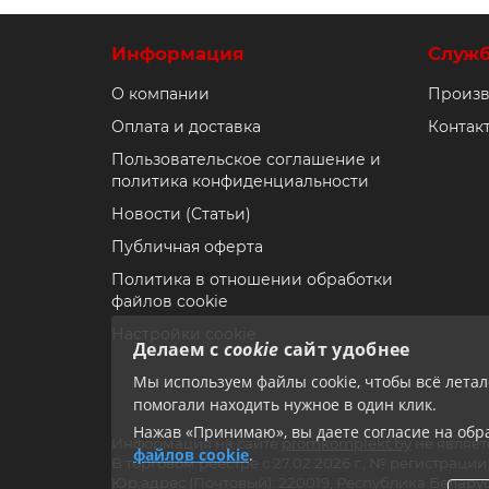
Информация
Служ
О компании
Произв
Оплата и доставка
Контак
Пользовательское соглашение и
политика конфиденциальности
Новости (Статьи)
Публичная оферта
Политика в отношении обработки
файлов cookie
Настройки cookie
Делаем с
cookie
сайт удобнее
Мы используем файлы cookie, чтобы всё лета
помогали находить нужное в один клик.
Нажав «Принимаю», вы даете согласие на обра
Информация на сайте
promkomplekt.by
не являет
файлов cookie
.
В торговом реестре с 27.02.2026 г., № регистрац
Юр.адрес (Почтовый): 220019, Республика Беларус