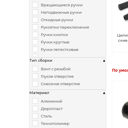
Вращающиеся ручки
Неподвижные ручки
Откидные ручки
Рукоятки переключения
Ручки кнопки
Цили
ские
Ручки круглые
Ручки лепестковые
Ручки овальные
Тип сборки
Ручки приводные
Винт с резьбой
По умо
Глухое отверстие
Сквозное отверстие
Материал
Алюминий
Дюропласт
Сталь
Технополимер