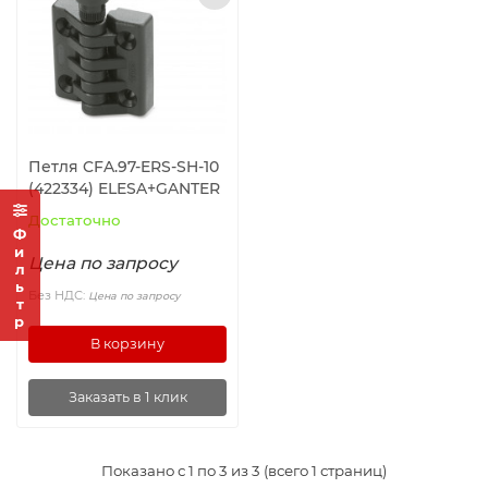
Ролики и колёса
Магниты удерживающие
Конвейерные компоненты
Петля CFA.97-ERS-SH-10
(422334) ELESA+GANTER
Компоненты линейного движения
Достаточно
Фильтр
Алюминиевые профили
Цена по запросу
Без НДС:
Цена по запросу
Вакуумные компоненты
В корзину
Станочные приспособления
Заказать в 1 клик
Показано с 1 по 3 из 3 (всего 1 страниц)