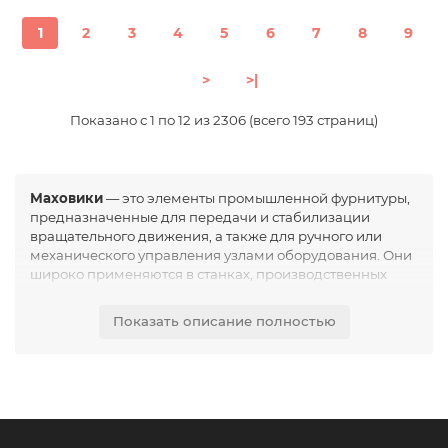
1
2
3
4
5
6
7
8
9
>
>|
Показано с 1 по 12 из 2306 (всего 193 страниц)
Маховики
— это элементы промышленной фурнитуры,
предназначенные для передачи и стабилизации
вращательного движения, а также для ручного или
механического управления узлами оборудования. Они
широко применяются в станках, производственных
линиях и технологических установках различных
отраслей промышленности.
Показать описание полностью
Основная функция маховиков заключается в
обеспечении плавности вращения, компенсации
неравномерных нагрузок и повышении точности
работы механизмов. В зависимости от конструкции
маховики могут использоваться как для накопления
кинетической энергии, так и для удобного ручного