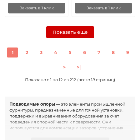
Заказать в 1 клик
Заказать в 1 клик
Показать еще
1
2
3
4
5
6
7
8
9
>
>|
Показано с 1 по 12 из 212 (всего 18 страниц)
Подводимые опоры
— это элементы промышленной
фурнитуры, предназначенные для точной установки,
поддержки и выравнивания оборудования за счет
подведения опорной части к поверхности. Они
используются для компенсации зазоров, устранения
перекосов и обеспечения устойчивости конструкций.