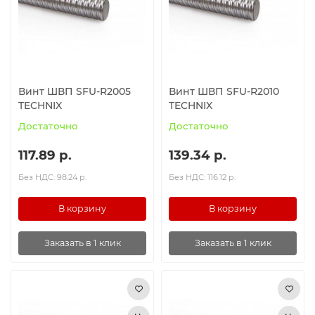
Ролики и колёса
Магниты удерживающие
Винт ШВП SFU-R2005
Винт ШВП SFU-R2010
Конвейерные компоненты
TECHNIX
TECHNIX
Достаточно
Достаточно
Компоненты линейного движения
117.89 р.
139.34 р.
Алюминиевые профили
Без НДС: 98.24 р.
Без НДС: 116.12 р.
Вакуумные компоненты
В корзину
В корзину
Станочные приспособления
Заказать в 1 клик
Заказать в 1 клик