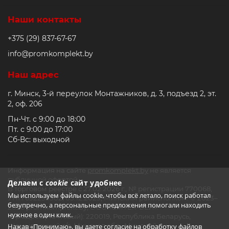
Наши контакты
+375 (29) 837-67-67
info@promkomplekt.by
Наш адрес
г. Минск, 3-й переулок Монтажников, д. 3, подъезд 2, эт.
2, оф. 206
Пн-Чт. с 9:00 до 18:00
Пт. с 9:00 до 17:00
Сб-Вс: выходной
Информация на сайте
promkomplekt.by
не является
публичной офертой.
Делаем с
cookie
сайт удобнее
В торговом реестре с 27.02.2026 г., № регистрации 770068,
Мы используем файлы cookie, чтобы всё летало, поиск работал
УНП 692235502, 05.12.2023, Минским райисполком. © 2023–
безупречно, а персональные предложения помогали находить
2026 promkomplekt.by, ООО «СМТЕХ-БЕЛ».
нужное в один клик.
Юр.адрес (Почтовый): 220019, Республика Беларусь,
Щомыслицкий с/с, Минская обл., Минский р-н,
Нажав «Принимаю», вы даете согласие на обработку файлов