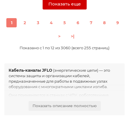
Показать еще
1
2
3
4
5
6
7
8
9
>
>|
Показано с 1 по 12 из 3060 (всего 255 страниц)
Кабель-каналы JFLO
(энергетические цепи) — это
системы защиты и организации кабелей,
предназначенные для работы в подвижных узлах
оборудования с многократными циклами изгиба.
Они применяются в станках с ЧПУ, робототехнике,
автоматизированных линиях, портальных системах и
Показать описание полностью
оборудовании, где кабели постоянно перемещаются
вместе с механизмами.
Основная задача кабельной цепи — исключить
перегиб, перетирание и хаотичное движение кабелей,