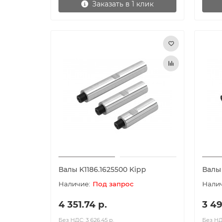
Заказать в 1 клик
Валы K1186.1625500 Kipp
Валы 
Под запрос
4 351.74 р.
3 49
Без НДС: 3 626.45 р.
Без НДС