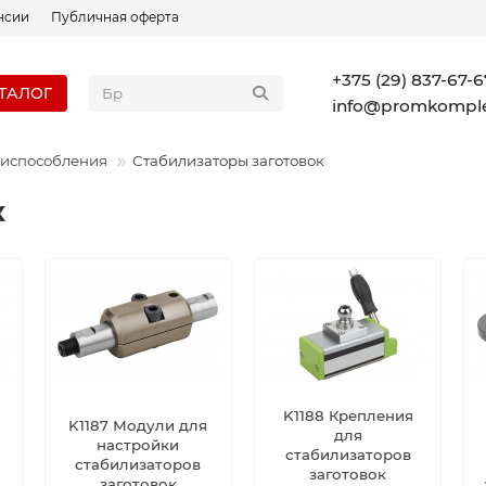
нсии
Публичная оферта
+375 (29) 837-67-6
ТАЛОГ
info@promkomple
риспособления
Стабилизаторы заготовок
к
K1188 Крепления
K1187 Модули для
для
настройки
стабилизаторов
стабилизаторов
заготовок
заготовок