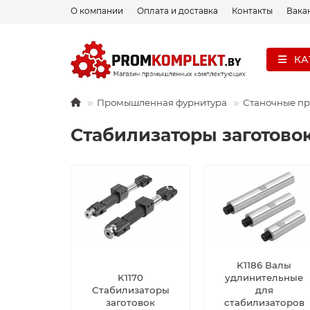
О компании
Оплата и доставка
Контакты
Вака
КА
Промышленная фурнитура
Станочные п
Стабилизаторы заготово
K1186 Валы
K1170
удлинительные
Стабилизаторы
для
заготовок
стабилизаторов