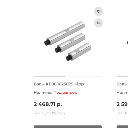
Валы K1186.1625075 Kipp
Валы 
Под запрос
2 468.71 р.
2 59
Без НДС: 2 057.26 р.
Без НДС