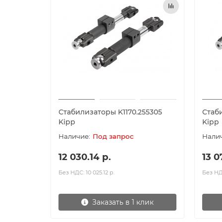
Стабилизаторы K1170.255305
Стаб
Kipp
Kipp
Под запрос
12 030.14 р.
13 0
Без НДС: 10 025.12 р.
Без НДС
Заказать в 1 клик