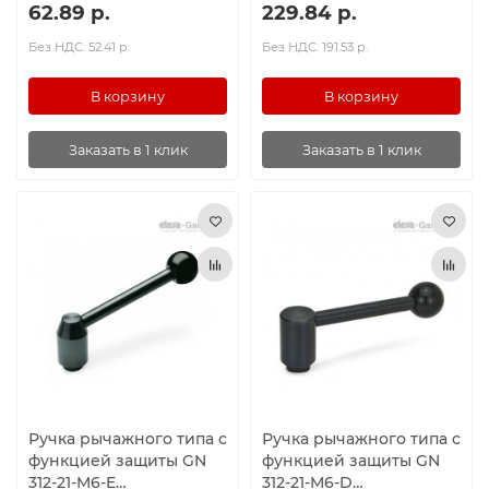
62.89 р.
229.84 р.
Ролики и колёса
Без НДС: 52.41 р.
Без НДС: 191.53 р.
Магниты удерживающие
В корзину
В корзину
Конвейерные компоненты
Заказать в 1 клик
Заказать в 1 клик
Компоненты линейного движения
Алюминиевые профили
Вакуумные компоненты
Станочные приспособления
Ручка рычажного типа с
Ручка рычажного типа с
функцией защиты GN
функцией защиты GN
312-21-M6-E
312-21-M6-D