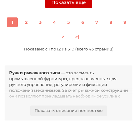
Показать еще
1
2
3
4
5
6
7
8
9
>
>|
Показано с 1 по 12 из 510 (всего 43 страниц)
Ручки рычажного типа
— это элементы
промышленной фурнитуры, предназначенные для
ручного управления, регулировки и фиксации
положения механизмов. За счёт рычажной конструкции
они позволяют прикладывать необходимое усилие с
минимальными затратами со стороны оператора.
Показать описание полностью
Основная функция ручек рычажного типа заключается
в быстром и удобном изменении положения узлов
оборудования с возможностью надёжной фиксации.
Это особенно важно в механизмах с частыми
перенастройками, где требуется высокая точность и