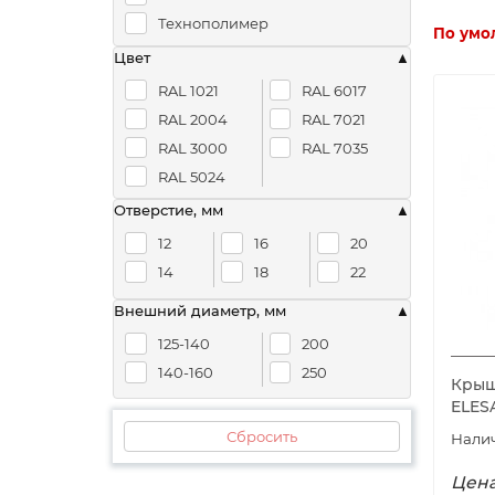
Технополимер
По умо
Цвет
RAL 1021
RAL 6017
RAL 2004
RAL 7021
RAL 3000
RAL 7035
RAL 5024
Отверстие, мм
12
16
20
14
18
22
Внешний диаметр, мм
125-140
200
140-160
250
Крышк
ELES
Сбросить
Цена