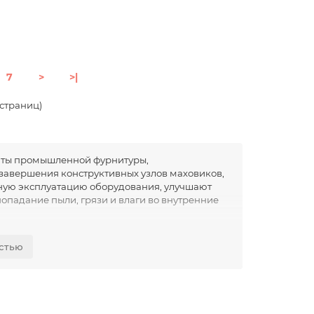
7
>
>|
7 страниц)
нты промышленной фурнитуры,
завершения конструктивных узлов маховиков,
сную эксплуатацию оборудования, улучшают
падание пыли, грязи и влаги во внутренние
аве дисковых маховиков, кривошипных
стью
рудования. Крышки и колпачки закрывают
я защиты торцов, резьбовых соединений и
виях интенсивной эксплуатации оборудования.
т загрязнений и способствуют увеличению