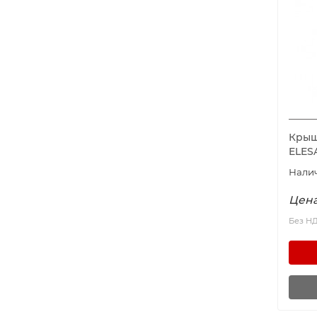
Крышк
ELES
Цена
Без Н