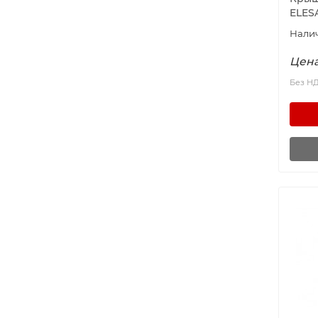
ELES
Цена
Без Н