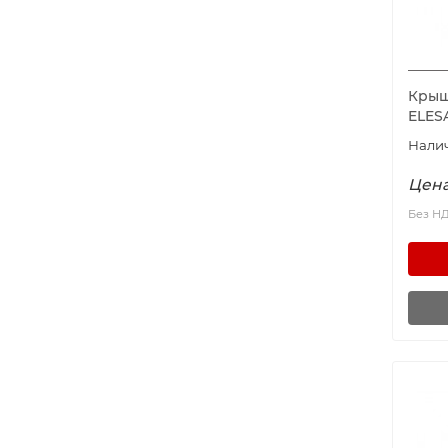
Крышк
ELES
Цена
Без Н