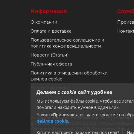
срока
Информация
Служ
Промы
техни
О компании
Произв
уровн
Оплата и доставка
Контак
В кат
совме
Пользовательское соглашение и
фурни
политика конфиденциальности
Час
Новости (Статьи)
Для
Публичная оферта
обо
Политика в отношении обработки
Крышк
файлов cookie
соеди
Настройки cookie
Где
Делаем с
cookie
сайт удобнее
Мы используем файлы cookie, чтобы всё лета
В мах
помогали находить нужное в один клик.
враще
Нажав «Принимаю», вы даете согласие на обра
Из 
Информация на сайте
promkomplekt.by
не являет
файлов cookie
.
В торговом реестре с 27.02.2026 г., № регистрац
Промы
Юр.адрес (Почтовый): 220019, Республика Беларус
Хотите настроить параметры под себя?
Нас
стали