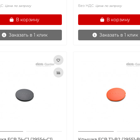
ДС:
Без НДС:
Цена по запросу
Цена по запросу
В корзину
В корзину
Заказать в 1 клик
Заказать в 1 клик
а ECB.T4-C1 (29554-C1)
Крышка ECB.T1-B2 (29551-B