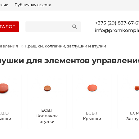
нсии
Публичная оферта
+375 (29) 837-67-6
ТАЛОГ
info@promkomple
равления
Крышки, колпачки, заглушки и втулки
лушки для элементов управлени
ECB.I
CB.D
ECB.T
ECM
Колпачок
ышки
Крышки
Загл
втулки