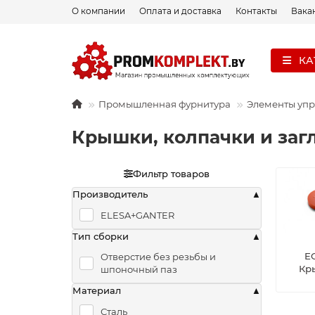
О компании
Оплата и доставка
Контакты
Вака
КА
Промышленная фурнитура
Элементы уп
Крышки, колпачки и заг
Фильтр товаров
Производитель
ELESA+GANTER
Тип сборки
E
Отверстие без резьбы и
Кр
шпоночный паз
Материал
Сталь