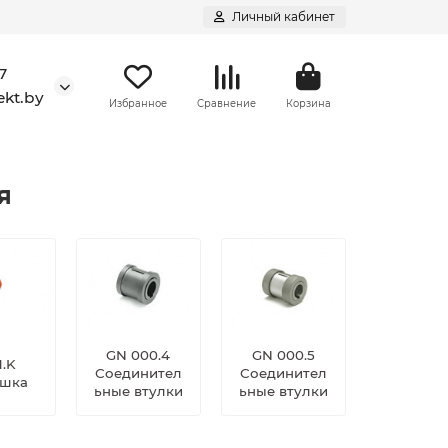
Личный кабинет
7
kt.by
Избранное
Сравнение
Корзина
я
GN 000.4
GN 000.5
.K
Соединител
Соединител
ушка
ьные втулки
ьные втулки