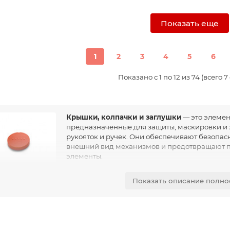
Показать еще
1
2
3
4
5
6
Показано с 1 по 12 из 74 (всего 
Крышки, колпачки и заглушки
— это элеме
предназначенные для защиты, маскировки и 
рукояток и ручек. Они обеспечивают безопа
внешний вид механизмов и предотвращают по
элементы.
Данные изделия широко применяются в сост
Показать описание полно
ток, ручек управления и других элементов промышленного обо
жные отверстия и посадочные зоны, а заглушки используются дл
логических отверстий.
ьзование крышек, колпачков и заглушек особенно важно в усло
нижают риск травмирования персонала, защищают механизмы о