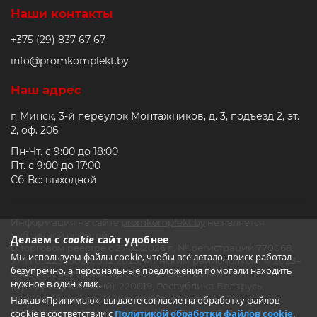
Наши контакты
+375 (29) 837-67-67
info@promkomplekt.by
Наш адрес
г. Минск, 3-й переулок Монтажников, д. 3, подъезд 2, эт.
2, оф. 206
Пн-Чт. с 9:00 до 18:00
Пт. с 9:00 до 17:00
Сб-Вс: выходной
Информация на сайте
promkomplekt.by
не является
публичной офертой.
Делаем с
cookie
сайт удобнее
В торговом реестре с 27.02.2026 г., № регистрации 770068,
Мы используем файлы cookie, чтобы всё летало, поиск работал
УНП 692235502, 05.12.2023, Минским райисполком. © 2023–
безупречно, а персональные предложения помогали находить
2026 promkomplekt.by, ООО «СМТЕХ-БЕЛ».
нужное в один клик.
Юр.адрес (Почтовый): 220019, Республика Беларусь,
Щомыслицкий с/с, Минская обл., Минский р-н,
Нажав «Принимаю», вы даете согласие на обработку файлов
Направление ТЭЦ-4, 3-й пер. Монтажников, д. 3, пом. 6
cookie в соответствии с
Политикой обработки файлов cookie
.