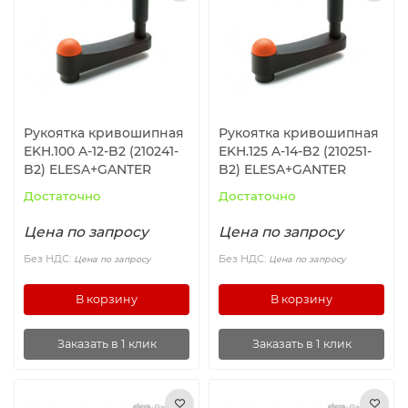
Ролики и колёса
Магниты удерживающие
Конвейерные компоненты
Рукоятка кривошипная
Рукоятка кривошипная
EKH.100 A-12-B2 (210241-
EKH.125 A-14-B2 (210251-
Компоненты линейного движения
B2) ELESA+GANTER
B2) ELESA+GANTER
Достаточно
Достаточно
Алюминиевые профили
Цена по запросу
Цена по запросу
Вакуумные компоненты
Без НДС:
Без НДС:
Цена по запросу
Цена по запросу
В корзину
В корзину
Станочные приспособления
Заказать в 1 клик
Заказать в 1 клик