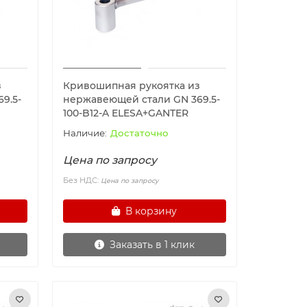
з
Кривошипная рукоятка из
9.5-
нержавеющей стали GN 369.5-
100-B12-A ELESA+GANTER
Достаточно
Цена по запросу
Без НДС:
Цена по запросу
В корзину
Заказать в 1 клик