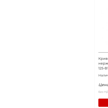
Крив
нерж
125-
Цена
Без Н