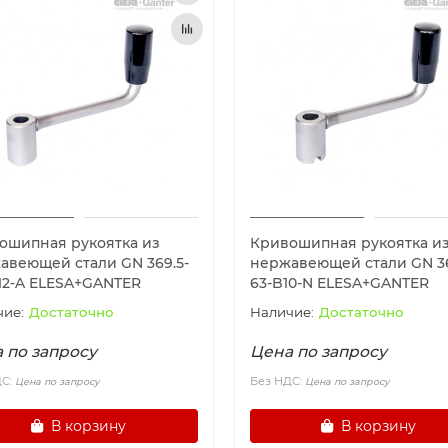
ошипная рукоятка из
Кривошипная рукоятка и
авеющей стали GN 369.5-
нержавеющей стали GN 36
B12-A ELESA+GANTER
63-B10-N ELESA+GANTER
Достаточно
Достаточно
 по запросу
Цена по запросу
ДС:
Без НДС:
Цена по запросу
Цена по запросу
В корзину
В корзину