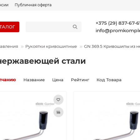
нсии
Публичная оферта
+375 (29) 837-67-6
ТАЛОГ
info@promkomple
равления
Рукоятки кривошипные
GN 369.5 Кривошипы из 
 нержавеющей стали
лчанию
Название
Цена
Рейтинг
Код Товара