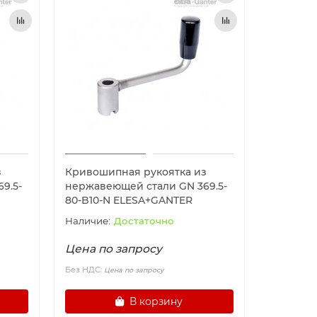
з
Кривошипная рукоятка из
9.5-
нержавеющей стали GN 369.5-
80-B10-N ELESA+GANTER
Достаточно
Цена по запросу
Без НДС:
Цена по запросу
В корзину