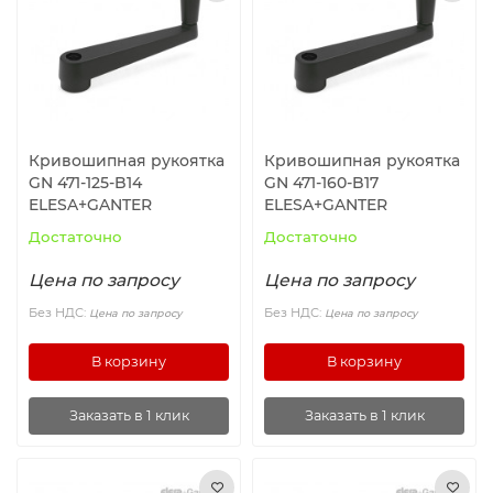
Ролики и колёса
Магниты удерживающие
Конвейерные компоненты
Кривошипная рукоятка
Кривошипная рукоятка
GN 471-125-B14
GN 471-160-B17
Компоненты линейного движения
ELESA+GANTER
ELESA+GANTER
Достаточно
Достаточно
Алюминиевые профили
Цена по запросу
Цена по запросу
Вакуумные компоненты
Без НДС:
Без НДС:
Цена по запросу
Цена по запросу
В корзину
В корзину
Станочные приспособления
Заказать в 1 клик
Заказать в 1 клик