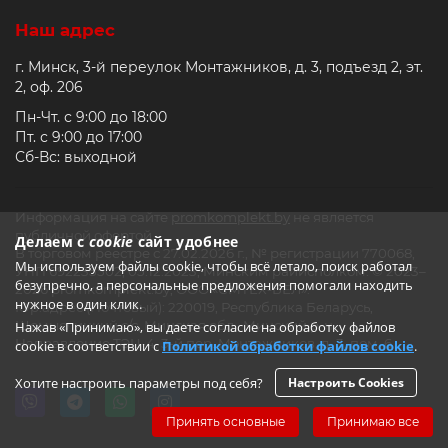
Наш адрес
г. Минск, 3-й переулок Монтажников, д. 3, подъезд 2, эт.
2, оф. 206
Пн-Чт. с 9:00 до 18:00
Пт. с 9:00 до 17:00
Сб-Вс: выходной
Информация на сайте
promkomplekt.by
не является
публичной офертой.
Делаем с
cookie
сайт удобнее
В торговом реестре с 27.02.2026 г., № регистрации 770068,
Мы используем файлы cookie, чтобы всё летало, поиск работал
УНП 692235502, 05.12.2023, Минским райисполком. © 2023–
безупречно, а персональные предложения помогали находить
2026 promkomplekt.by, ООО «СМТЕХ-БЕЛ».
нужное в один клик.
Юр.адрес (Почтовый): 220019, Республика Беларусь,
Щомыслицкий с/с, Минская обл., Минский р-н,
Нажав «Принимаю», вы даете согласие на обработку файлов
Направление ТЭЦ-4, 3-й пер. Монтажников, д. 3, пом. 6
cookie в соответствии с
Политикой обработки файлов cookie
.
Хотите настроить параметры под себя?
Настроить Cookies
Принять основные
Принимаю все