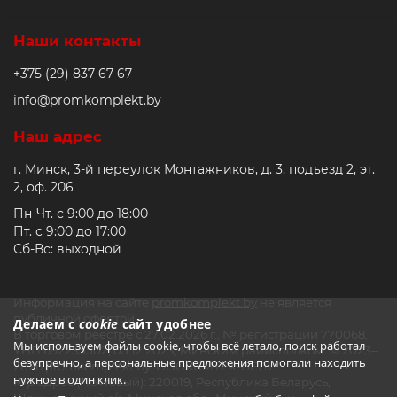
Наши контакты
+375 (29) 837-67-67
info@promkomplekt.by
Наш адрес
г. Минск, 3-й переулок Монтажников, д. 3, подъезд 2, эт.
2, оф. 206
Пн-Чт. с 9:00 до 18:00
Пт. с 9:00 до 17:00
Сб-Вс: выходной
Информация на сайте
promkomplekt.by
не является
публичной офертой.
Делаем с
cookie
сайт удобнее
В торговом реестре с 27.02.2026 г., № регистрации 770068,
Мы используем файлы cookie, чтобы всё летало, поиск работал
УНП 692235502, 05.12.2023, Минским райисполком. © 2023–
безупречно, а персональные предложения помогали находить
2026 promkomplekt.by, ООО «СМТЕХ-БЕЛ».
нужное в один клик.
Юр.адрес (Почтовый): 220019, Республика Беларусь,