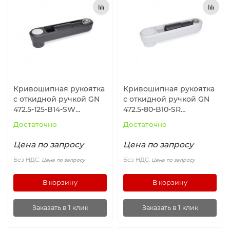
Ролики и колёса
Магниты удерживающие
Конвейерные компоненты
Кривошипная рукоятка
Кривошипная рукоятка
Компоненты линейного движения
с откидной ручкой GN
с откидной ручкой GN
472.5-125-B14-SW
472.5-80-B10-SR
ELESA+GANTER
ELESA+GANTER
Алюминиевые профили
Достаточно
Достаточно
Цена по запросу
Цена по запросу
Вакуумные компоненты
Без НДС:
Без НДС:
Цена по запросу
Цена по запросу
Станочные приспособления
В корзину
В корзину
Заказать в 1 клик
Заказать в 1 клик