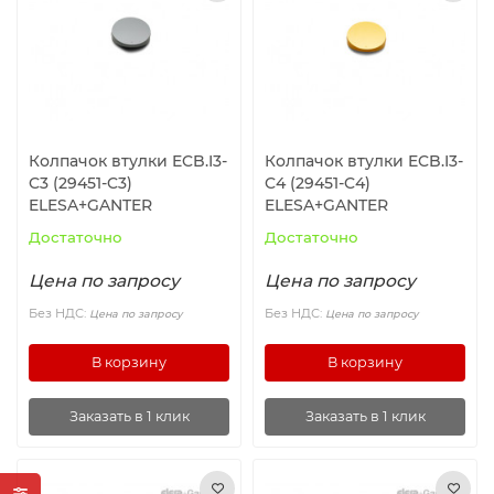
Ролики и колёса
Магниты удерживающие
Конвейерные компоненты
Колпачок втулки ECB.I3-
Колпачок втулки ECB.I3-
C3 (29451-C3)
C4 (29451-C4)
Компоненты линейного движения
ELESA+GANTER
ELESA+GANTER
Достаточно
Достаточно
Алюминиевые профили
Цена по запросу
Цена по запросу
Вакуумные компоненты
Без НДС:
Без НДС:
Цена по запросу
Цена по запросу
В корзину
В корзину
Станочные приспособления
Заказать в 1 клик
Заказать в 1 клик