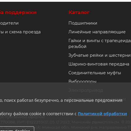
ба поддержки
Каталог
одители
Подшипники
ты и схема проезда
Линейные направляющие
Гайки и винты с трапецеид
резьбой
Зубчатые рейки и шестерни
Шарико-винтовая передача
Соединительные муфты
Виброопоры
Электропривод
Фиксаторы, клеи и смазки
ло, поиск работал безупречно, а персональные предложения
ботку файлов cookie в соответствии с
Политикой обработки
ся публичной офертой.
ии 770068, УНП 692235502, 05.12.2023, Минским райисполком. © 
ь, Щомыслицкий с/с, Минская обл., Минский р-н, Направление ТЭЦ