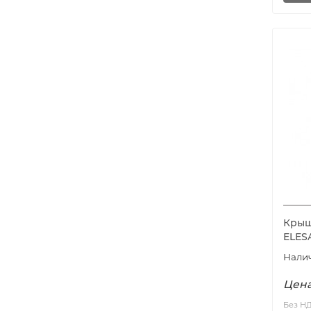
Крышк
ELES
Цена
Без Н