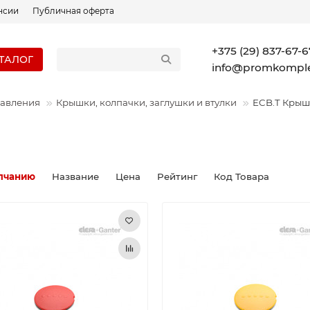
нсии
Публичная оферта
+375 (29) 837-67-6
ТАЛОГ
info@promkomple
равления
Крышки, колпачки, заглушки и втулки
ECB.T Кры
лчанию
Название
Цена
Рейтинг
Код Товара