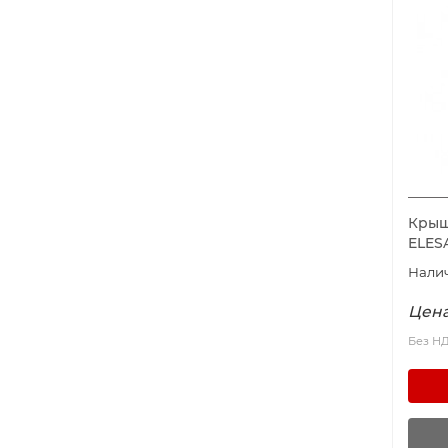
Крышк
ELES
Цена
Без Н