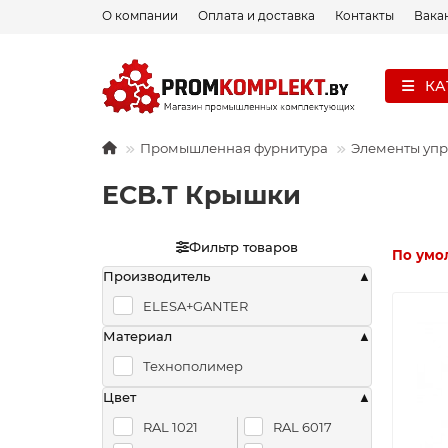
О компании
Оплата и доставка
Контакты
Вака
КА
Промышленная фурнитура
Элементы уп
ECB.T Крышки
Фильтр товаров
По умо
Производитель
ELESA+GANTER
Материал
Технополимер
Цвет
RAL 1021
RAL 6017