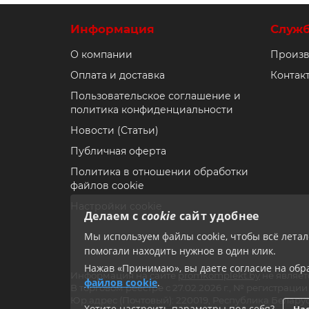
Информация
Служ
О компании
Произв
Оплата и доставка
Контак
Пользовательское соглашение и
политика конфиденциальности
Новости (Статьи)
Публичная оферта
Политика в отношении обработки
файлов cookie
Настройки cookie
Делаем с
cookie
сайт удобнее
Мы используем файлы cookie, чтобы всё лета
помогали находить нужное в один клик.
Нажав «Принимаю», вы даете согласие на обра
Информация на сайте
promkomplekt.by
не являет
файлов cookie
.
В торговом реестре с 27.02.2026 г., № регистрац
Юр.адрес (Почтовый): 220019, Республика Беларус
Хотите настроить параметры под себя?