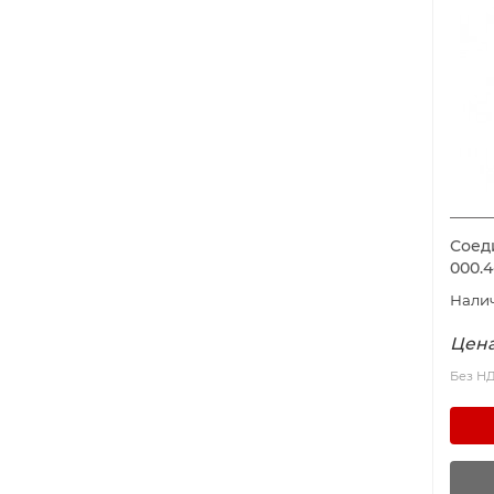
Соед
000.
Цена
Без Н