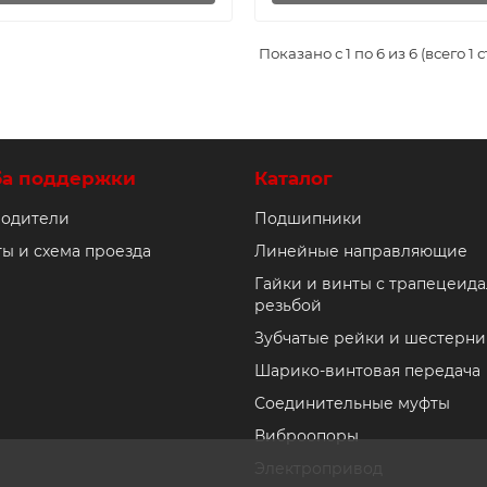
Показано с 1 по 6 из 6 (всего 1 
ба поддержки
Каталог
одители
Подшипники
ты и схема проезда
Линейные направляющие
Гайки и винты с трапецеид
резьбой
Зубчатые рейки и шестерни
Шарико-винтовая передача
Соединительные муфты
Виброопоры
Электропривод