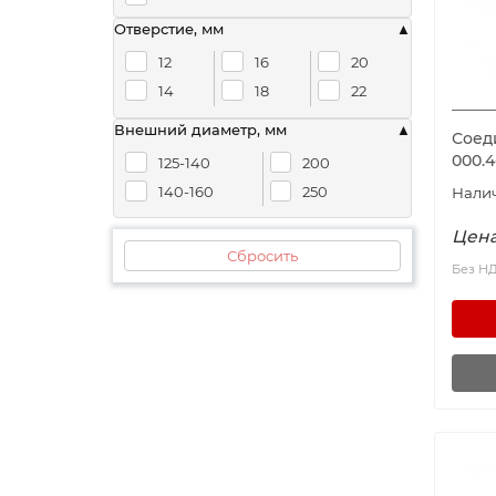
Отверстие, мм
12
16
20
14
18
22
Внешний диаметр, мм
Соед
000.
125-140
200
140-160
250
Цена
Сбросить
Без Н