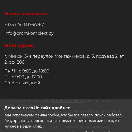
Наши контакты
+375 (29) 837-67-67
info@promkomplekt.by
Наш адрес
г. Минск, 3-й переулок Монтажников, д. 3, подъезд 2, эт.
2, оф. 206
Пн-Чт. с 9:00 до 18:00
Пт. с 9:00 до 17:00
Сб-Вс: выходной
Информация на сайте
promkomplekt.by
не является
публичной офертой.
Делаем с
cookie
сайт удобнее
В торговом реестре с 27.02.2026 г., № регистрации 770068,
Мы используем файлы cookie, чтобы всё летало, поиск работал
УНП 692235502, 05.12.2023, Минским райисполком. © 2023–
безупречно, а персональные предложения помогали находить
2026 promkomplekt.by, ООО «СМТЕХ-БЕЛ».
нужное в один клик.
Юр.адрес (Почтовый): 220019, Республика Беларусь,