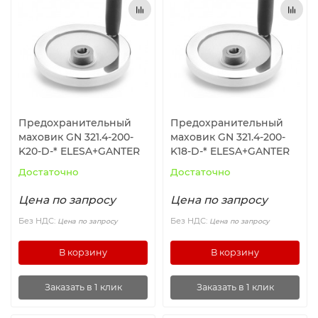
Ролики и колёса
Магниты удерживающие
Конвейерные компоненты
Предохранительный
Предохранительный
Компоненты линейного движения
маховик GN 321.4-200-
маховик GN 321.4-200-
K20-D-* ELESA+GANTER
K18-D-* ELESA+GANTER
Алюминиевые профили
Достаточно
Достаточно
Цена по запросу
Цена по запросу
Вакуумные компоненты
Без НДС:
Без НДС:
Цена по запросу
Цена по запросу
Станочные приспособления
В корзину
В корзину
Заказать в 1 клик
Заказать в 1 клик