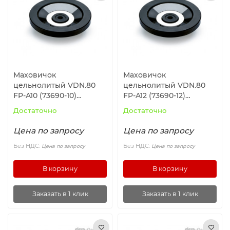
Ролики и колёса
Магниты удерживающие
Конвейерные компоненты
Маховичок
Маховичок
цельнолитый VDN.80
цельнолитый VDN.80
Компоненты линейного движения
FP-A10 (73690-10)
FP-A12 (73690-12)
ELESA+GANTER
ELESA+GANTER
Достаточно
Достаточно
Алюминиевые профили
Цена по запросу
Цена по запросу
Вакуумные компоненты
Без НДС:
Без НДС:
Цена по запросу
Цена по запросу
В корзину
В корзину
Станочные приспособления
Заказать в 1 клик
Заказать в 1 клик