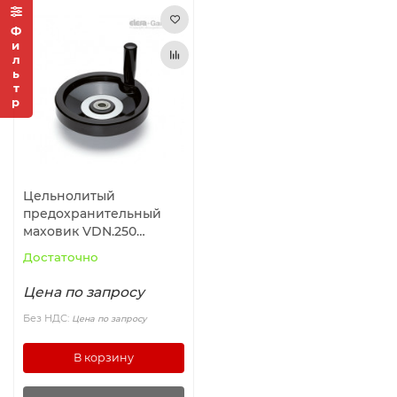
Фильтр
Цельнолитый
предохранительный
маховик VDN.250
FP+I+ST22 (73778)
Достаточно
ELESA+GANTER
Цена по запросу
Без НДС:
Цена по запросу
В корзину