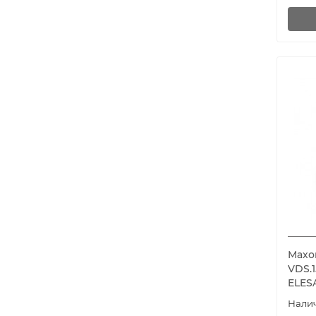
Махо
VDS.1
ELES