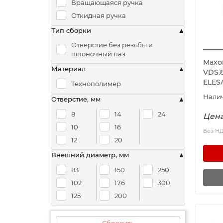
Вращающаяся ручка
Откидная ручка
Тип сборки
Отверстие без резьбы и
шпоночный паз
Махо
Материал
VDS.8
ELES
Технополимер
Отверстие, мм
8
14
24
Цена
10
16
Без Н
12
20
Внешний диаметр, мм
83
150
250
102
176
300
125
200
Сбросить