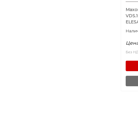
Махо
VDS.1
ELES
Цена
Без Н