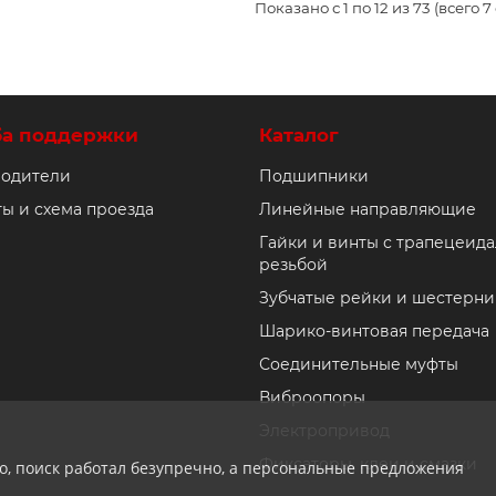
Показано с 1 по 12 из 73 (всего 
ба поддержки
Каталог
одители
Подшипники
ты и схема проезда
Линейные направляющие
Гайки и винты с трапецеид
резьбой
Зубчатые рейки и шестерни
Шарико-винтовая передача
Соединительные муфты
Виброопоры
Электропривод
Фиксаторы, клеи и смазки
ло, поиск работал безупречно, а персональные предложения