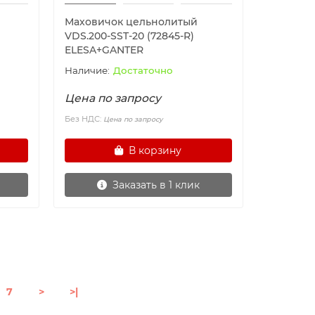
Маховичок цельнолитый
VDS.200-SST-20 (72845-R)
ELESA+GANTER
Достаточно
Цена по запросу
Без НДС:
Цена по запросу
В корзину
Заказать в 1 клик
7
>
>|