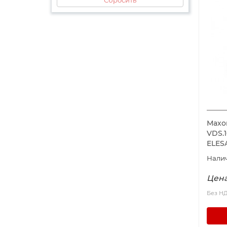
Махо
VDS.1
ELES
Цена
Без Н