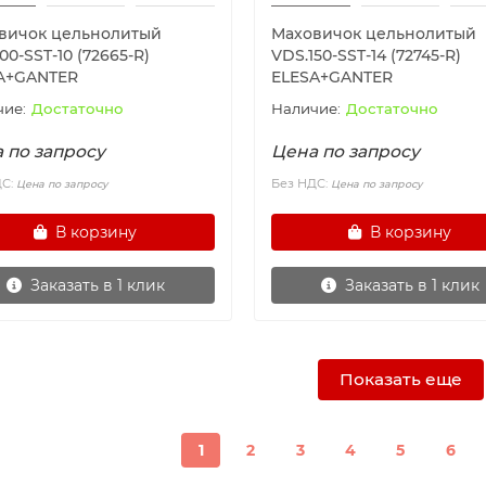
вичок цельнолитый
Маховичок цельнолитый
00-SST-10 (72665-R)
VDS.150-SST-14 (72745-R)
A+GANTER
ELESA+GANTER
Достаточно
Достаточно
 по запросу
Цена по запросу
ДС:
Без НДС:
Цена по запросу
Цена по запросу
В корзину
В корзину
Заказать в 1 клик
Заказать в 1 клик
Показать еще
1
2
3
4
5
6