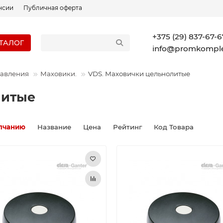
нсии
Публичная оферта
+375 (29) 837-67-6
ТАЛОГ
info@promkomple
равления
Маховики.
VDS. Маховички цельнолитые
литые
лчанию
Название
Цена
Рейтинг
Код Товара