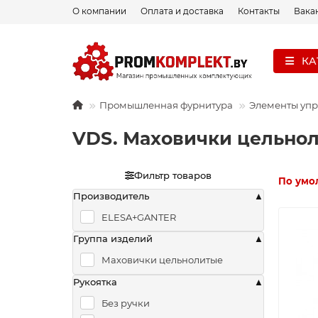
О компании
Оплата и доставка
Контакты
Вака
КА
Промышленная фурнитура
Элементы уп
VDS. Маховички цельно
Фильтр товаров
По умо
Производитель
ELESA+GANTER
Группа изделий
Маховички цельнолитые
Рукоятка
Без ручки