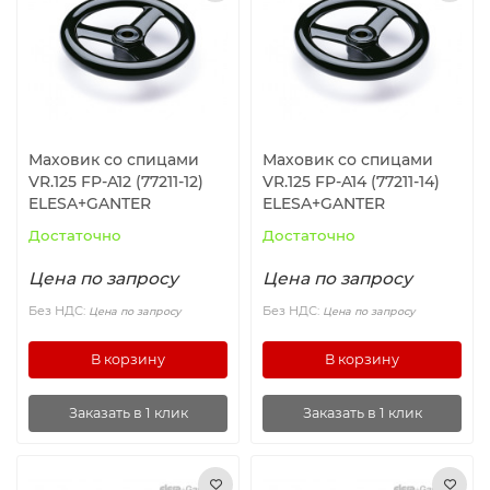
Ролики и колёса
Магниты удерживающие
Конвейерные компоненты
Маховик со спицами
Маховик со спицами
VR.125 FP-A12 (77211-12)
VR.125 FP-A14 (77211-14)
Компоненты линейного движения
ELESA+GANTER
ELESA+GANTER
Достаточно
Достаточно
Алюминиевые профили
Цена по запросу
Цена по запросу
Вакуумные компоненты
Без НДС:
Без НДС:
Цена по запросу
Цена по запросу
В корзину
В корзину
Станочные приспособления
Заказать в 1 клик
Заказать в 1 клик