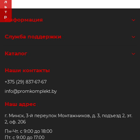
Фильтр
Ролики и колёса
Информация
Магниты удерживающие
Служба поддержки
Конвейерные компоненты
Каталог
Компоненты линейного движения
Наши контакты
Алюминиевые профили
+375 (29) 837-67-67
Вакуумные компоненты
info@promkomplekt.by
Наш адрес
Станочные приспособления
г. Минск, 3-й переулок Монтажников, д. 3, подъезд 2, эт.
2, оф. 206
Пн-Чт. с 9:00 до 18:00
Пт. с 9:00 до 17:00