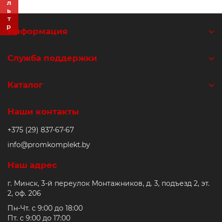
Фильтр
Ролики и колёса
Информация
Магниты удерживающие
Служба поддержки
Конвейерные компоненты
Каталог
Компоненты линейного движения
Наши контакты
Алюминиевые профили
+375 (29) 837-67-67
Вакуумные компоненты
info@promkomplekt.by
Наш адрес
Станочные приспособления
г. Минск, 3-й переулок Монтажников, д. 3, подъезд 2, эт.
2, оф. 206
Пн-Чт. с 9:00 до 18:00
Пт. с 9:00 до 17:00