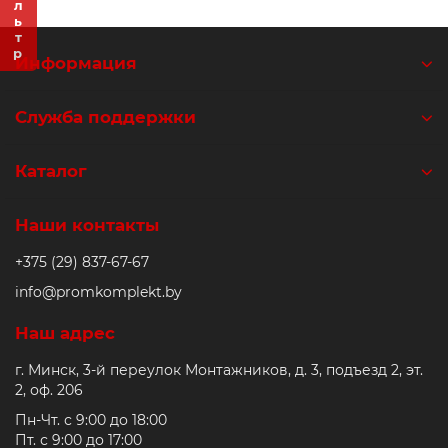
Фильтр
Ролики и колёса
Информация
Магниты удерживающие
Служба поддержки
Конвейерные компоненты
Каталог
Компоненты линейного движения
Наши контакты
Алюминиевые профили
+375 (29) 837-67-67
Вакуумные компоненты
info@promkomplekt.by
Наш адрес
Станочные приспособления
г. Минск, 3-й переулок Монтажников, д. 3, подъезд 2, эт.
2, оф. 206
Пн-Чт. с 9:00 до 18:00
Пт. с 9:00 до 17:00