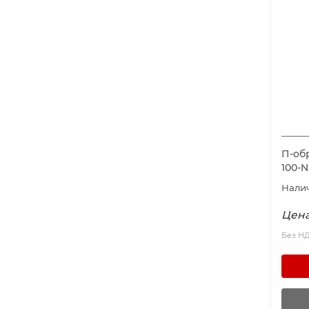
П-обр
100-
Цена
Без Н