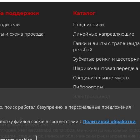
ба поддержки
Каталог
одители
Подшипники
ты и схема проезда
Линейные направляющие
Гайки и винты с трапецеид
резьбой
Зубчатые рейки и шестерни
Шарико-винтовая передача
Соединительные муфты
Виброопоры
Электропривод
Фиксаторы, клеи и смазки
ло, поиск работал безупречно, а персональные предложения
ботку файлов cookie в соответствии с
Политикой обработки
ся публичной офертой.
ии 770068, УНП 692235502, 05.12.2023, Минским райисполком. © 
ь, Щомыслицкий с/с, Минская обл., Минский р-н, Направление ТЭЦ