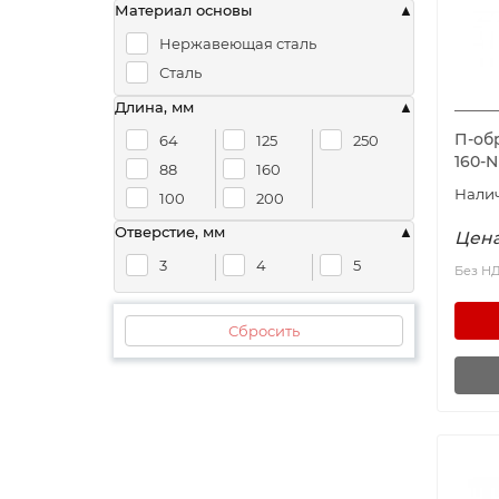
Материал основы
Нержавеющая сталь
Сталь
Длина, мм
П-обр
64
125
250
160-
88
160
100
200
Отверстие, мм
Цена
3
4
5
Без Н
Сбросить