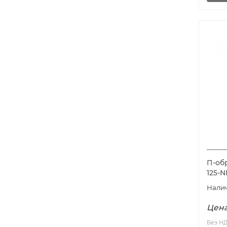
П-обр
125-
Цена
Без Н