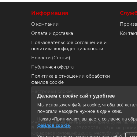
Информация
Служ
О компании
Произв
Оплата и доставка
Контак
Пользовательское соглашение и
политика конфиденциальности
Новости (Статьи)
Публичная оферта
Политика в отношении обработки
файлов cookie
Настройки cookie
Делаем с
cookie
сайт удобнее
Мы используем файлы cookie, чтобы всё лета
помогали находить нужное в один клик.
Нажав «Принимаю», вы даете согласие на обра
Информация на сайте
promkomplekt.by
не являет
файлов cookie
.
В торговом реестре с 27.02.2026 г., № регистрац
Юр.адрес (Почтовый): 220019, Республика Беларус
Хотите настроить параметры под себя?