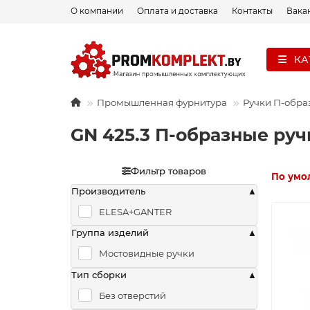
О компании
Оплата и доставка
Контакты
Вака
КА
Промышленная фурнитура
Ручки П-обра
GN 425.3 П-образные ру
Фильтр товаров
По умо
Производитель
ELESA+GANTER
Группа изделий
Мостовидные ручки
Тип сборки
Без отверстий