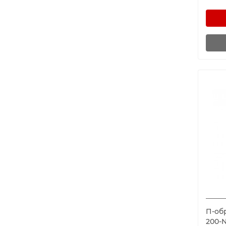
П-обр
200-