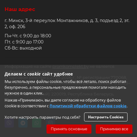
Наш адрес
г. Минск, 3-й переулок Монтажников, д. 3, подъезд 2, эт.
2, оф. 206
Пн-Чт. с 9:00 до 18:00
Пт. с 9:00 до 17:00
Сб-Вс: выходной
Информация на сайте
promkomplekt.by
не является
публичной офертой.
Делаем с
cookie
сайт удобнее
В торговом реестре с 27.02.2026 г., № регистрации 770068,
Мы используем файлы cookie, чтобы всё летало, поиск работал
УНП 692235502, 05.12.2023, Минским райисполком. © 2023–
безупречно, а персональные предложения помогали находить
2026 promkomplekt.by, ООО «СМТЕХ-БЕЛ».
нужное в один клик.
Юр.адрес (Почтовый): 220019, Республика Беларусь,
Щомыслицкий с/с, Минская обл., Минский р-н,
Нажав «Принимаю», вы даете согласие на обработку файлов
Направление ТЭЦ-4, 3-й пер. Монтажников, д. 3, пом. 6
cookie в соответствии с
Политикой обработки файлов cookie
.
Хотите настроить параметры под себя?
Настроить Cookies
Принять основные
Принимаю все