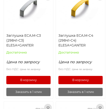
Ролики и колёса
Магниты удерживающие
Конвейерные компоненты
Заглушка ECA.M-C3
Заглушка ECA.M-C4
(29841-C3)
(29841-C4)
Компоненты линейного движения
ELESA+GANTER
ELESA+GANTER
Достаточно
Достаточно
Алюминиевые профили
Цена по запросу
Цена по запросу
Вакуумные компоненты
Без НДС:
Без НДС:
Цена по запросу
Цена по запросу
В корзину
В корзину
Станочные приспособления
Заказать в 1 клик
Заказать в 1 клик