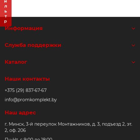
Фильтр
Ролики и колёса
Магниты удерживающие
Информация
Конвейерные компоненты
Служба поддержки
Компоненты линейного движения
Каталог
Алюминиевые профили
Наши контакты
Вакуумные компоненты
+375 (29) 837-67-67
info@promkomplekt.by
Станочные приспособления
Наш адрес
г. Минск, 3-й переулок Монтажников, д. 3, подъезд 2, эт.
2, оф. 206
Пн-Чт. с 9:00 до 18:00