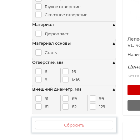
Глухое отверстие
Сквозное отверстие
Материал
Дюропласт
Лепе
Материал основы
VL.14
Сталь
Отверстие, мм
Цена
6
16
Без Н
8
M16
Внешний диаметр, мм
51
69
99
61
82
129
Сбросить