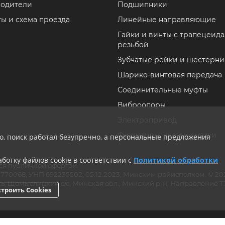
одители
Подшипники
ты и схема проезда
Линейные направляющие
Гайки и винты с трапецеид
резьбой
Зубчатые рейки и шестерни
Шарико-винтовая передача
Соединительные муфты
Виброопоры
Электропривод
Фиксаторы, клеи и смазки
ло, поиск работал безупречно, а персональные предложения
ботку файлов cookie в соответствии с
Политикой обработки
ся публичной офертой.
ии 770068, УНП 692235502, 05.12.2023, Минским райисполком. © 
ь, Щомыслицкий с/с, Минская обл., Минский р-н, Направление ТЭЦ
троить Cookies