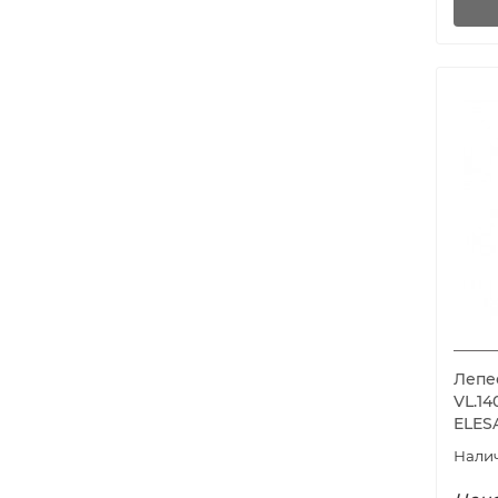
Лепе
VL.14
ELES