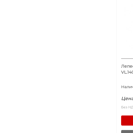
Лепе
VL.14
Цена
Без Н