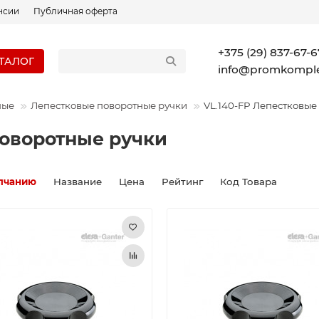
нсии
Публичная оферта
+375 (29) 837-67-6
ТАЛОГ
info@promkomple
ные
Лепестковые поворотные ручки
VL.140-FP Лепестковые
поворотные ручки
лчанию
Название
Цена
Рейтинг
Код Товара