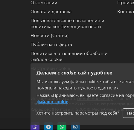
О компании
Произв
Оплата и доставка
Контак
Пользовательское соглашение и
политика конфиденциальности
Новости (Статьи)
Публичная оферта
Политика в отношении обработки
файлов cookie
Настройки cookie
Делаем с
cookie
сайт удобнее
Мы используем файлы cookie, чтобы всё лета
помогали находить нужное в один клик.
Нажав «Принимаю», вы даете согласие на обра
Информация на сайте
promkomplekt.by
не являет
файлов cookie
.
В торговом реестре с 27.02.2026 г., № регистрац
Юр.адрес (Почтовый): 220019, Республика Беларус
Хотите настроить параметры под себя?
Нас