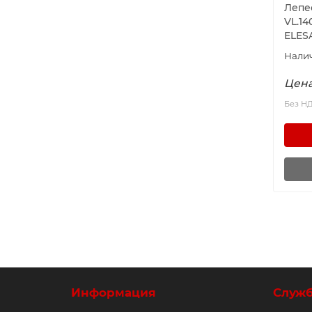
Лепе
VL.14
ELES
Цена
Без Н
Информация
Служ