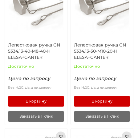
Ролики и колёса
Магниты удерживающие
Конвейерные компоненты
Лепестковая ручка GN
Лепестковая ручка GN
5334.13-40-M8-40-H
5334.13-50-M10-20-H
Компоненты линейного движения
ELESA+GANTER
ELESA+GANTER
Достаточно
Достаточно
Алюминиевые профили
Цена по запросу
Цена по запросу
Вакуумные компоненты
Без НДС:
Без НДС:
Цена по запросу
Цена по запросу
В корзину
В корзину
Станочные приспособления
Заказать в 1 клик
Заказать в 1 клик