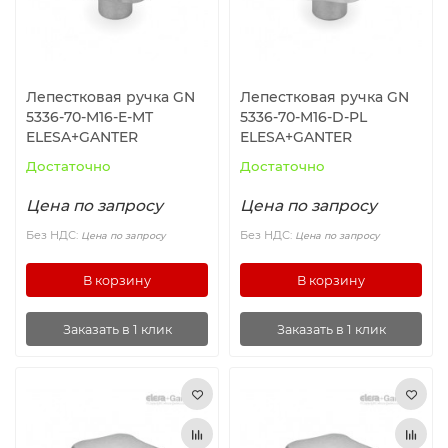
Роликовые подшипники
Профильные направляющие THK
Шарнирные (карданные) соединения
Фиксирующие элементы
Профильные направляющие INA
Механические элементы
Лепестковая ручка GN
Лепестковая ручка GN
5336-70-M16-E-MT
5336-70-M16-D-PL
Цилиндрические направляющие
Шарниры и муфты, Редукторы
ELESA+GANTER
ELESA+GANTER
Достаточно
Достаточно
Выравнивающие опоры
Цена по запросу
Цена по запросу
Промышленные петли
Без НДС:
Без НДС:
Цена по запросу
Цена по запросу
Замки
В корзину
В корзину
Шарнирные, механические фиксаторы и натяжные
Заказать в 1 клик
Заказать в 1 клик
замки с крюком
Аксессуары для гидравлики
Зажимные соединители для труб