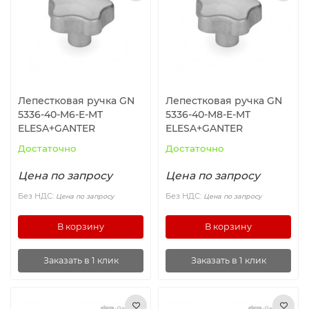
Ролики и колёса
Магниты удерживающие
Конвейерные компоненты
Лепестковая ручка GN
Лепестковая ручка GN
5336-40-M6-E-MT
5336-40-M8-E-MT
Компоненты линейного движения
ELESA+GANTER
ELESA+GANTER
Достаточно
Достаточно
Алюминиевые профили
Цена по запросу
Цена по запросу
Вакуумные компоненты
Без НДС:
Без НДС:
Цена по запросу
Цена по запросу
В корзину
В корзину
Станочные приспособления
Заказать в 1 клик
Заказать в 1 клик