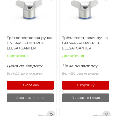
Ролики и колёса
Магниты удерживающие
Конвейерные компоненты
Трёхлепестковая ручка
Трёхлепестковая ручка
GN 5445-50-M8-PL-F
GN 5445-40-M8-PL-F
Компоненты линейного движения
ELESA+GANTER
ELESA+GANTER
Достаточно
Достаточно
Алюминиевые профили
Цена по запросу
Цена по запросу
Вакуумные компоненты
Без НДС:
Без НДС:
Цена по запросу
Цена по запросу
В корзину
В корзину
Станочные приспособления
Заказать в 1 клик
Заказать в 1 клик