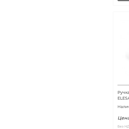
Ручка
ELES
Цена
Без Н