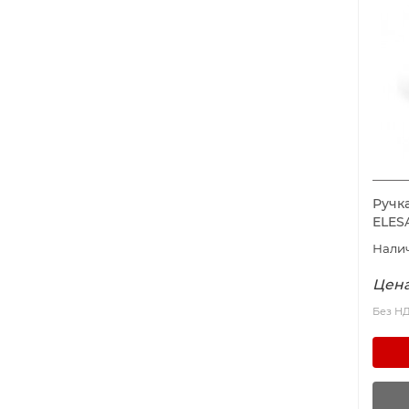
Ручк
ELES
Цена
Без Н