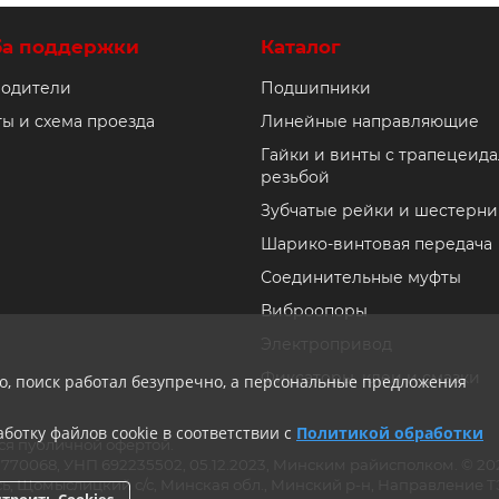
ба поддержки
Каталог
одители
Подшипники
ты и схема проезда
Линейные направляющие
Гайки и винты с трапецеид
резьбой
Зубчатые рейки и шестерни
Шарико-винтовая передача
Соединительные муфты
Виброопоры
Электропривод
Фиксаторы, клеи и смазки
ло, поиск работал безупречно, а персональные предложения
ботку файлов cookie в соответствии с
Политикой обработки
ся публичной офертой.
ии 770068, УНП 692235502, 05.12.2023, Минским райисполком. © 
ь, Щомыслицкий с/с, Минская обл., Минский р-н, Направление ТЭЦ