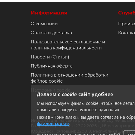
Информация
Служ
О компании
Произв
Оплата и доставка
Контак
Пользовательское соглашение и
политика конфиденциальности
Новости (Статьи)
Публичная оферта
Политика в отношении обработки
файлов cookie
Настройки cookie
Делаем с
cookie
сайт удобнее
Мы используем файлы cookie, чтобы всё лета
помогали находить нужное в один клик.
Нажав «Принимаю», вы даете согласие на обра
Информация на сайте
promkomplekt.by
не являет
файлов cookie
.
В торговом реестре с 27.02.2026 г., № регистрац
Юр.адрес (Почтовый): 220019, Республика Беларус
Хотите настроить параметры под себя?