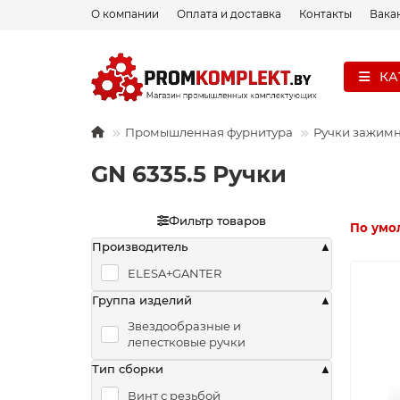
О компании
Оплата и доставка
Контакты
Вака
КА
Промышленная фурнитура
Ручки зажим
GN 6335.5 Ручки
Фильтр товаров
По умо
Производитель
ELESA+GANTER
Группа изделий
Звездообразные и
лепестковые ручки
Тип сборки
Винт с резьбой