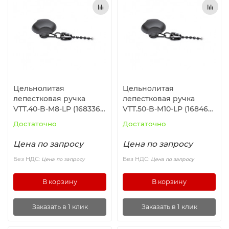
Ролики и колёса
Магниты удерживающие
Конвейерные компоненты
Цельнолитая
Цельнолитая
Компоненты линейного движения
лепестковая ручка
лепестковая ручка
VTT.40-B-M8-LP (168336)
VTT.50-B-M10-LP (168466)
ELESA+GANTER
ELESA+GANTER
Алюминиевые профили
Достаточно
Достаточно
Цена по запросу
Цена по запросу
Вакуумные компоненты
Без НДС:
Без НДС:
Цена по запросу
Цена по запросу
Станочные приспособления
В корзину
В корзину
Заказать в 1 клик
Заказать в 1 клик