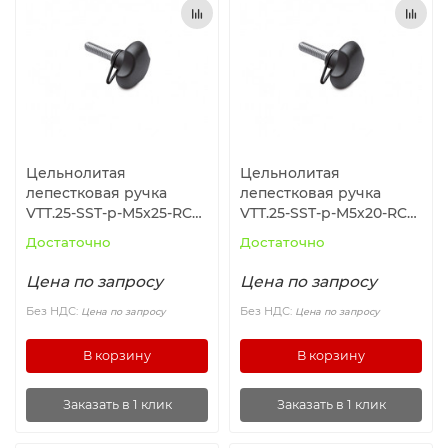
Ролики и колёса
Магниты удерживающие
Конвейерные компоненты
Цельнолитая
Цельнолитая
Компоненты линейного движения
лепестковая ручка
лепестковая ручка
VTT.25-SST-p-M5x25-RC
VTT.25-SST-p-M5x20-RC
(196624) ELESA+GANTER
(196623) ELESA+GANTER
Алюминиевые профили
Достаточно
Достаточно
Цена по запросу
Цена по запросу
Вакуумные компоненты
Без НДС:
Без НДС:
Цена по запросу
Цена по запросу
Станочные приспособления
В корзину
В корзину
Заказать в 1 клик
Заказать в 1 клик