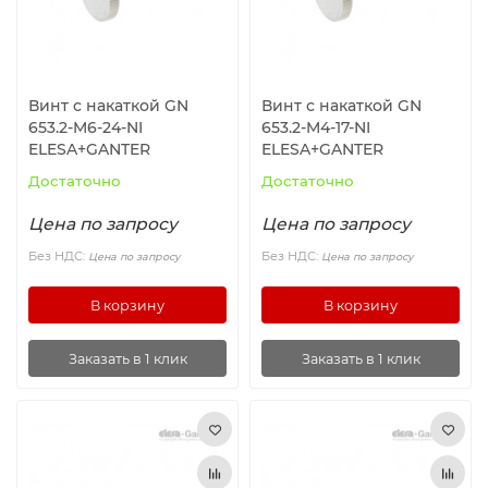
Роликовые подшипники
Профильные направляющие THK
Шарнирные (карданные) соединения
Фиксирующие элементы
Профильные направляющие INA
Механические элементы
Винт с накаткой GN
Винт с накаткой GN
653.2-M6-24-NI
653.2-M4-17-NI
Цилиндрические направляющие
Шарниры и муфты, Редукторы
ELESA+GANTER
ELESA+GANTER
Достаточно
Достаточно
Выравнивающие опоры
Цена по запросу
Цена по запросу
Промышленные петли
Без НДС:
Без НДС:
Цена по запросу
Цена по запросу
Замки
В корзину
В корзину
Шарнирные, механические фиксаторы и натяжные
Заказать в 1 клик
Заказать в 1 клик
замки с крюком
Аксессуары для гидравлики
Зажимные соединители для труб