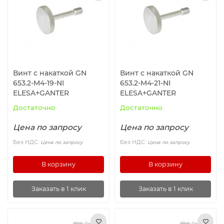
Ролики и колёса
Магниты удерживающие
Конвейерные компоненты
Винт с накаткой GN
Винт с накаткой GN
653.2-M4-19-NI
653.2-M4-21-NI
Компоненты линейного движения
ELESA+GANTER
ELESA+GANTER
Достаточно
Достаточно
Алюминиевые профили
Цена по запросу
Цена по запросу
Вакуумные компоненты
Без НДС:
Без НДС:
Цена по запросу
Цена по запросу
В корзину
В корзину
Станочные приспособления
Заказать в 1 клик
Заказать в 1 клик