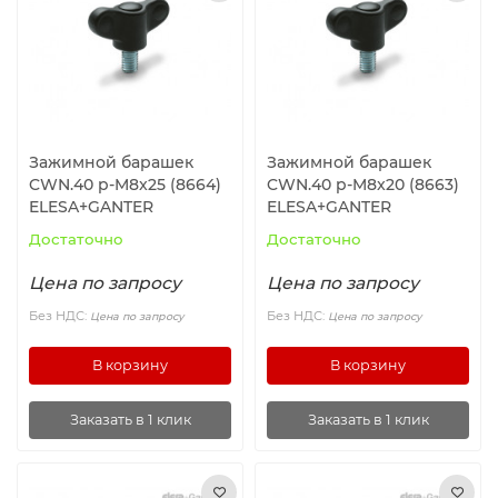
Ролики и колёса
Магниты удерживающие
Конвейерные компоненты
Зажимной барашек
Зажимной барашек
CWN.40 p-M8x25 (8664)
CWN.40 p-M8x20 (8663)
Компоненты линейного движения
ELESA+GANTER
ELESA+GANTER
Достаточно
Достаточно
Алюминиевые профили
Цена по запросу
Цена по запросу
Вакуумные компоненты
Без НДС:
Без НДС:
Цена по запросу
Цена по запросу
В корзину
В корзину
Станочные приспособления
Заказать в 1 клик
Заказать в 1 клик