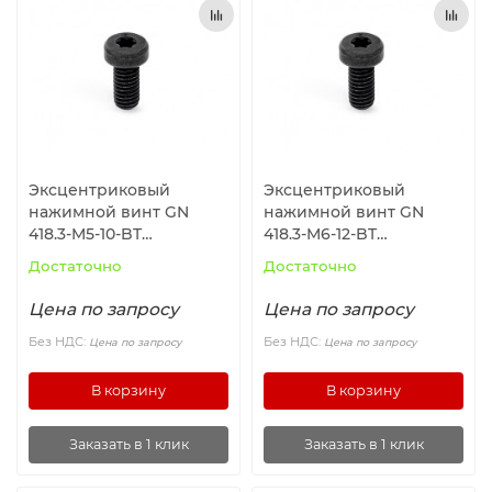
Ролики и колёса
Магниты удерживающие
Конвейерные компоненты
Эксцентриковый
Эксцентриковый
Компоненты линейного движения
нажимной винт GN
нажимной винт GN
418.3-M5-10-BT
418.3-M6-12-BT
ELESA+GANTER
ELESA+GANTER
Алюминиевые профили
Достаточно
Достаточно
Цена по запросу
Цена по запросу
Вакуумные компоненты
Без НДС:
Без НДС:
Цена по запросу
Цена по запросу
Станочные приспособления
В корзину
В корзину
Заказать в 1 клик
Заказать в 1 клик