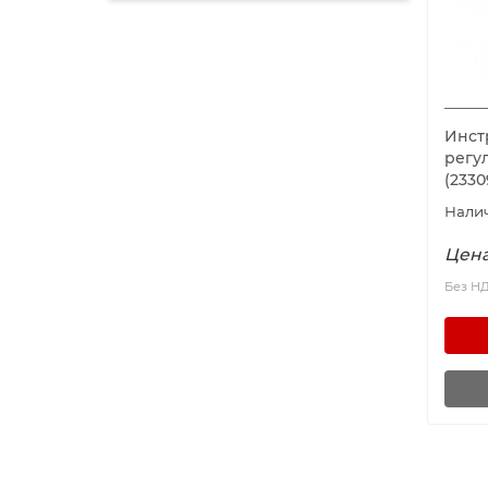
Инст
регу
(233
Цена
Без Н