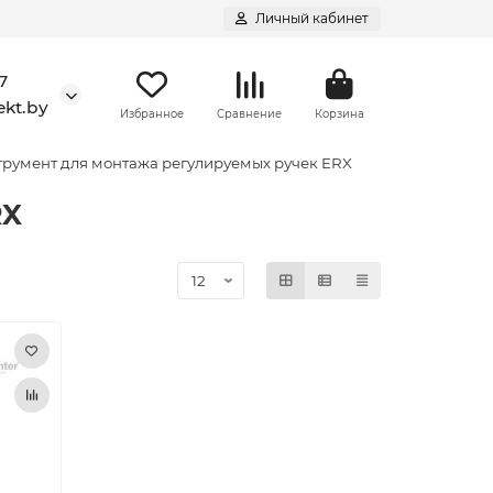
Личный кабинет
7
kt.by
Избранное
Сравнение
Корзина
румент для монтажа регулируемых ручек ERX
RX