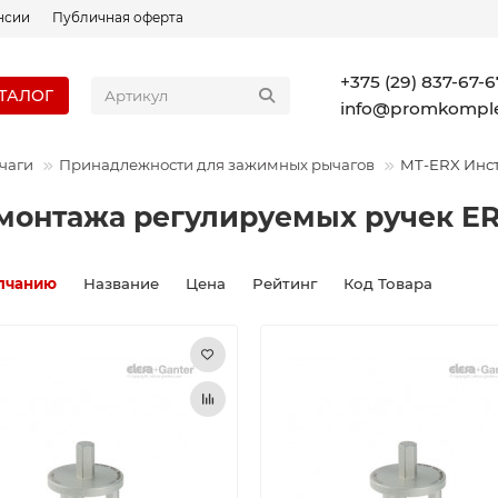
нсии
Публичная оферта
+375 (29) 837-67-6
ТАЛОГ
info@promkomple
чаги
Принадлежности для зажимных рычагов
MT-ERX Инст
монтажа регулируемых ручек E
лчанию
Название
Цена
Рейтинг
Код Товара